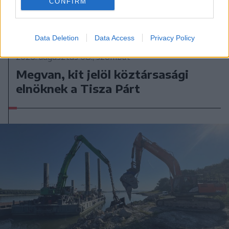
CONFIRM
Data Deletion
Data Access
Privacy Policy
2026. augusztus 08., szombat
Megvan, kit jelöl köztársasági
elnöknek a Tisza Párt