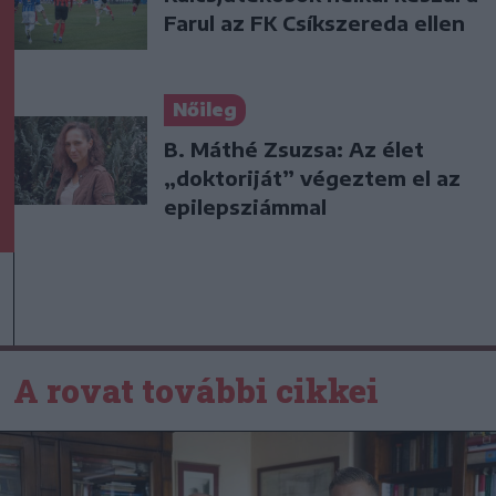
Farul az FK Csíkszereda ellen
Nőileg
B. Máthé Zsuzsa: Az élet
„doktoriját” végeztem el az
epilepsziámmal
A rovat további cikkei