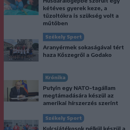
Húsdarálógépbe szorult egy
kétéves gyerek keze, a
tűzoltókra is szükség volt a
műtőben
Székely Sport
Aranyérmek sokaságával tért
haza Kőszegről a Godako
Krónika
Putyin egy NATO-tagállam
megtámadására készül az
amerikai hírszerzés szerint
Székely Sport
Kulcsjátékosok nélkül készül a