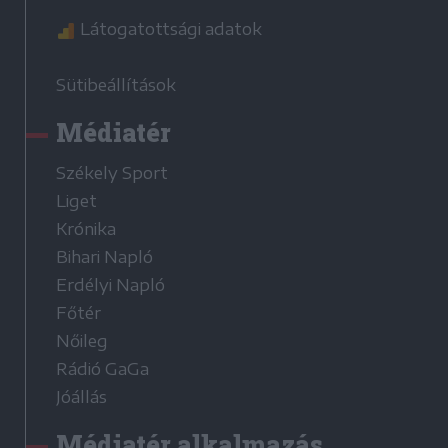
Látogatottsági adatok
Sütibeállítások
Médiatér
Székely Sport
Liget
Krónika
Bihari Napló
Erdélyi Napló
Főtér
Nőileg
Rádió GaGa
Jóállás
Médiatér alkalmazás