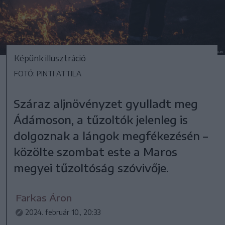
Képünk illusztráció
FOTÓ: PINTI ATTILA
Száraz aljnövényzet gyulladt meg
Ádámoson, a tűzoltók jelenleg is
dolgoznak a lángok megfékezésén –
közölte szombat este a Maros
megyei tűzoltóság szóvivője.
Farkas Áron
2024. február 10., 20:33