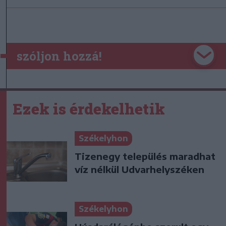
szóljon hozzá!
Ezek is érdekelhetik
Székelyhon
Tizenegy település maradhat
víz nélkül Udvarhelyszéken
Székelyhon