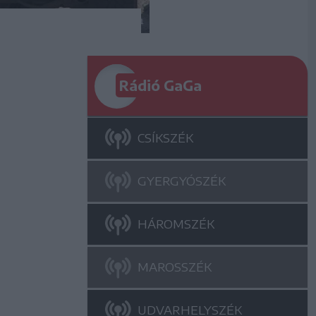
Rádió GaGa
CSÍKSZÉK
GYERGYÓSZÉK
HÁROMSZÉK
MAROSSZÉK
UDVARHELYSZÉK