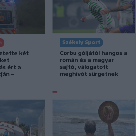
Székely Sport
n
Corbu góljától hangos a
ztette két
román és a magyar
iket
sajtó, válogatott
ás ért a
meghívót sürgetnek
ján –