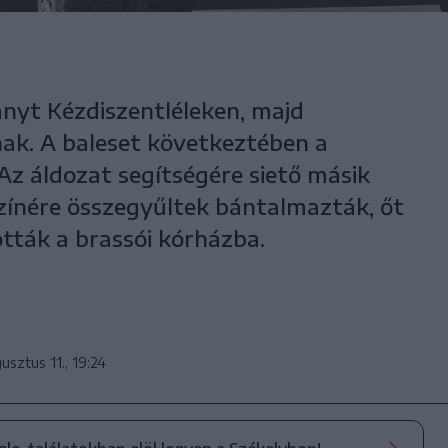
ányt Kézdiszentléleken, majd
ak. A baleset következtében a
Az áldozat segítségére siető másik
zínére összegyűltek bántalmazták, őt
ották a brassói kórházba.
usztus 11., 19:24