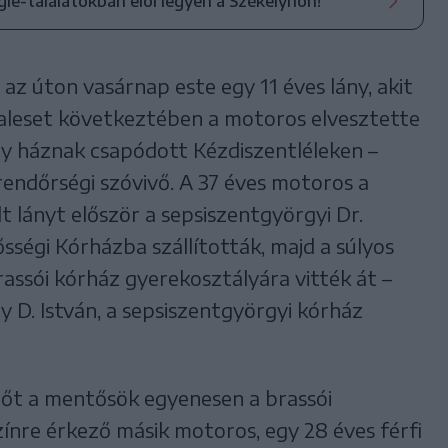
ogle-találatokban elöl legyen a Székelyhon!
 az úton vasárnap este egy 11 éves lány, akit
 baleset következtében a motoros elvesztette
gy háznak csapódott Kézdiszentléleken –
rendőrségi szóvivő. A 37 éves motoros a
t lányt először a sepsiszentgyörgyi Dr.
sségi Kórházba szállították, majd a súlyos
brassói kórház gyerekosztályára vitték át –
D. István, a sepsiszentgyörgyi kórház
nőt a mentősök egyenesen a brassói
zínre érkező másik motoros, egy 28 éves férfi