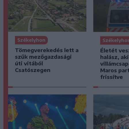
Székelyhon
Székelyho
Tömegverekedés lett a
Életét ves
szűk mezőgazdasági
halász, ak
úti vitából
villámcsap
Csatószegen
Maros part
frissítve