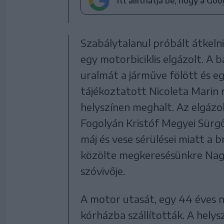
Itt állíthatja be, hogy a Go
Szabálytalanul próbált átkelni
egy motorbiciklis elgázolt. A
uralmát a járműve fölött és e
tájékoztatott Nicoleta Marin 
helyszínen meghalt. Az elgázol
Fogolyán Kristóf Megyei Sürgő
máj és vese sérülései miatt a 
közölte megkeresésünkre Nagy 
szóvivője.
A motor utasát, egy 44 éves 
kórházba szállították. A helys