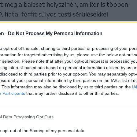
lt meg a baleset helyszínén, amikor is többen
iatal férfit súlyos testi sérülésekkel
ba. A 28 éves szovátai fiú több késszúrást is
özlése szerint a tüdejét is átszúrták.
on -
Do Not Process My Personal Information
to opt-out of the sale, sharing to third parties, or processing of your per
set körülményeit jelenleg is vizsgálják, ezen
formation for targeted advertising by us, please use the below opt-out s
lapozott gyanúja miatt is nyomozás indult. A
r selection. Please note that after your opt-out request is processed y
eing interest-based ads based on personal information utilized by us or
 felső-háromszéki településnek abban a
disclosed to third parties prior to your opt-out. You may separately opt-
s számú cigány közösség él.
losure of your personal information by third parties on the IAB’s list of
. This information may also be disclosed by us to third parties on the
IA
Participants
that may further disclose it to other third parties.
özúti dráma rázta meg a helyi közösséget.
t a menetirányával ellenkező sávra,
tve a kapuban levőket. Az ütközés nyomán a
l Data Processing Opt Outs
t roma felnőtt és egy ötéves roma kisfiú. A
o opt-out of the Sharing of my personal data.
s kislány kórházban hunyt el.