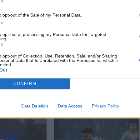
In
o opt-out of the Sale of my Personal Data.
In
to opt-out of processing my Personal Data for Targeted
ing.
In
o opt-out of Collection, Use, Retention, Sale, and/or Sharing
ersonal Data that Is Unrelated with the Purposes for which it
lected.
Out
CONFIRM
Data Deletion
Data Access
Privacy Policy