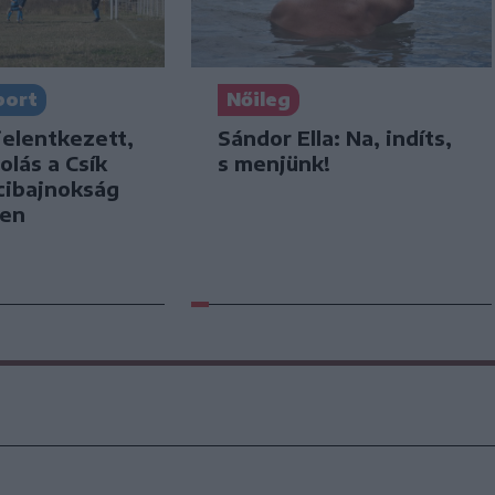
port
Nőileg
jelentkezett,
Sándor Ella: Na, indíts,
olás a Csík
s menjünk!
cibajnokság
ben