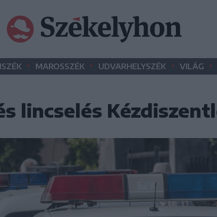
•
•
•
•
SZÉK
MAROSSZÉK
UDVARHELYSZÉK
VILÁG
és lincselés Kézdiszent