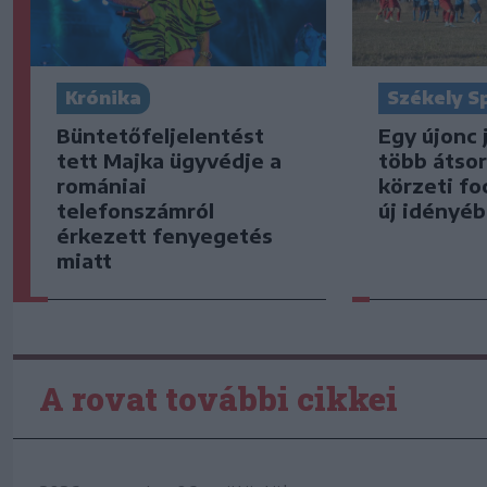
Krónika
Székely S
Büntetőfeljelentést
Egy újonc 
tett Majka ügyvédje a
több átsor
romániai
körzeti fo
telefonszámról
új idényé
érkezett fenyegetés
miatt
A rovat további cikkei