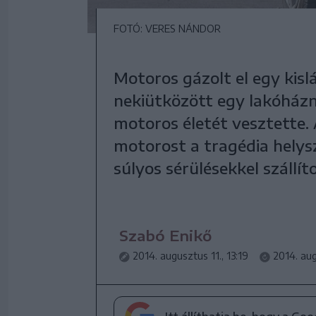
FOTÓ: VERES NÁNDOR
Motoros gázolt el egy kisl
nekiütközött egy lakóházn
motoros életét vesztette. 
motorost a tragédia helys
súlyos sérülésekkel szállít
Szabó Enikő
2014. augusztus 11., 13:19
2014. aug