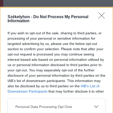
Székely Sport
Székelyhon -
Do Not Process My Personal
Új sportággal ismerkedhet
Information
meg Székelyudvarhely,
nemzetközi diszkgolf-
If you wish to opt-out of the sale, sharing to third parties, or
processing of your personal or sensitive information for
versenyt rendeznek
targeted advertising by us, please use the below opt-out
section to confirm your selection. Please note that after your
Nőileg
opt-out request is processed you may continue seeing
interest-based ads based on personal information utilized by
Sándor Ella: Na, indíts, s
us or personal information disclosed to third parties prior to
menjünk!
your opt-out. You may separately opt-out of the further
disclosure of your personal information by third parties on the
IAB’s list of downstream participants. This information may
also be disclosed by us to third parties on the
IAB’s List of
Downstream Participants
that may further disclose it to other
third parties.
Personal Data Processing Opt Outs