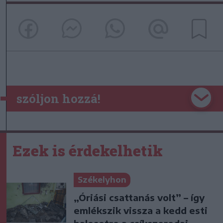
szóljon hozzá!
Ezek is érdekelhetik
Székelyhon
„Óriási csattanás volt” – így
emlékszik vissza a kedd esti