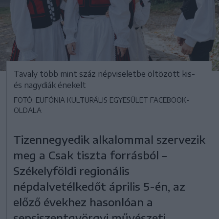
Tavaly több mint száz népviseletbe öltözött kis-
és nagydiák énekelt
FOTÓ: EUFÓNIA KULTURÁLIS EGYESÜLET FACEBOOK-
OLDALA
Tizennegyedik alkalommal szervezik
meg a Csak tiszta forrásból –
Székelyföldi regionális
népdalvetélkedőt április 5-én, az
előző évekhez hasonlóan a
sepsiszentgyörgyi művészeti