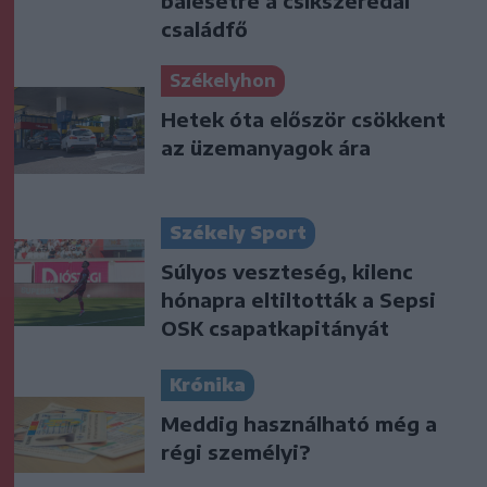
balesetre a csíkszeredai
családfő
Székelyhon
Hetek óta először csökkent
az üzemanyagok ára
Székely Sport
Súlyos veszteség, kilenc
hónapra eltiltották a Sepsi
OSK csapatkapitányát
Krónika
Meddig használható még a
régi személyi?