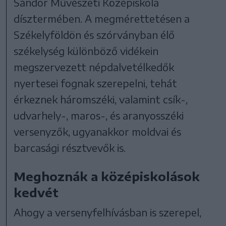
Sándor Művészeti Középiskola
dísztermében. A megmérettetésen a
Székelyföldön és szórványban élő
székelység különböző vidékein
megszervezett népdalvetélkedők
nyertesei fognak szerepelni, tehát
érkeznek háromszéki, valamint csík-,
udvarhely-, maros-, és aranyosszéki
versenyzők, ugyanakkor moldvai és
barcasági résztvevők is.
Meghoznák a középiskolások
kedvét
Ahogy a versenyfelhívásban is szerepel,