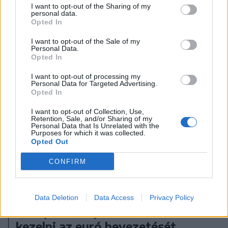
A rovat további cikkei
I want to opt-out of the Sharing of my
personal data.
Opted In
I want to opt-out of the Sale of my
Personal Data.
Opted In
I want to opt-out of processing my
Personal Data for Targeted Advertising.
Opted In
I want to opt-out of Collection, Use,
Retention, Sale, and/or Sharing of my
Personal Data that Is Unrelated with the
Purposes for which it was collected.
Opted Out
CONFIRM
2026. augusztus 08., szombat
Data Deletion
Data Access
Privacy Policy
Nicușor Dan: prioritásként kell
kezelni az euró bevezetését