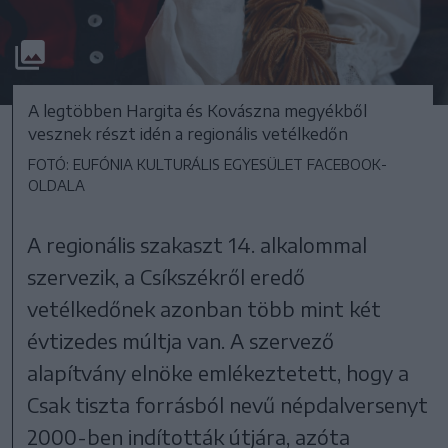
A legtöbben Hargita és Kovászna megyékből
vesznek részt idén a regionális vetélkedőn
FOTÓ: EUFÓNIA KULTURÁLIS EGYESÜLET FACEBOOK-
OLDALA
A regionális szakaszt 14. alkalommal
szervezik, a Csíkszékről eredő
vetélkedőnek azonban több mint két
évtizedes múltja van. A szervező
alapítvány elnöke emlékeztetett, hogy a
Csak tiszta forrásból nevű népdalversenyt
2000-ben indították útjára, azóta