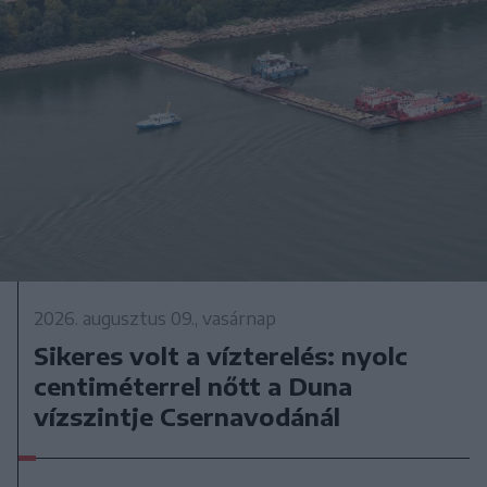
2026. augusztus 09., vasárnap
Sikeres volt a vízterelés: nyolc
centiméterrel nőtt a Duna
vízszintje Csernavodánál