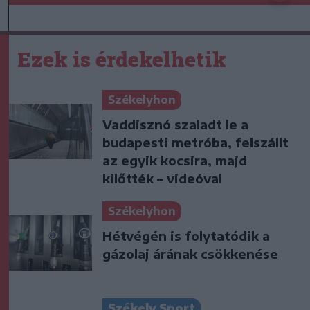
Ezek is érdekelhetik
Székelyhon
Vaddisznó szaladt le a
budapesti metróba, felszállt
az egyik kocsira, majd
kilőtték – videóval
Székelyhon
Hétvégén is folytatódik a
gázolaj árának csökkenése
Székely Sport