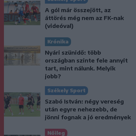
A gól már összejött, az
áttörés még nem az FK-nak
(videóval)
Krónika
Nyári szünidő: több
országban szinte fele annyit
tart, mint nálunk. Melyik
jobb?
Székely Sport
Szabó István: négy vereség
után egyre nehezebb, de
jönni fognak a jó eredmények
Nőileg