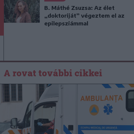
B. Máthé Zsuzsa: Az élet
„doktoriját” végeztem el az
epilepsziámmal
A rovat további cikkei