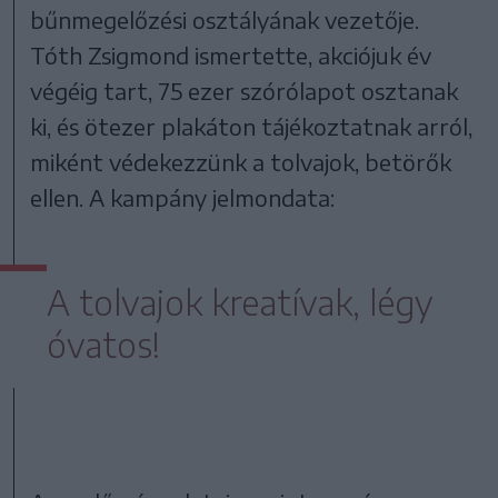
bűnmegelőzési osztályának vezetője.
Tóth Zsigmond ismertette, akciójuk év
végéig tart, 75 ezer szórólapot osztanak
ki, és ötezer plakáton tájékoztatnak arról,
miként védekezzünk a tolvajok, betörők
ellen. A kampány jelmondata:
A tolvajok kreatívak, légy
óvatos!