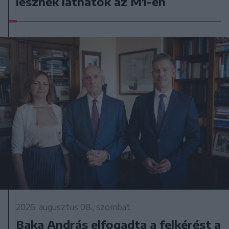
lesznek láthatók az M1-en
2026. augusztus 08., szombat
Baka András elfogadta a felkérést a