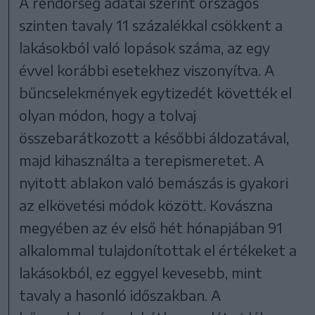
A rendőrség adatai szerint országos
szinten tavaly 11 százalékkal csökkent a
lakásokból való lopások száma, az egy
évvel korábbi esetekhez viszonyítva. A
bűncselekmények egytizedét követték el
olyan módon, hogy a tolvaj
összebarátkozott a későbbi áldozatával,
majd kihasználta a terepismeretet. A
nyitott ablakon való bemászás is gyakori
az elkövetési módok között. Kovászna
megyében az év első hét hónapjában 91
alkalommal tulajdonítottak el értékeket a
lakásokból, ez eggyel kevesebb, mint
tavaly a hasonló időszakban. A