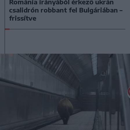
Románia irányából érkező ukrán
csalidrón robbant fel Bulgáriában –
frissítve