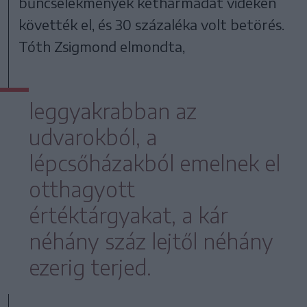
bűncselekmények kétharmadát vidéken
követték el, és 30 százaléka volt betörés.
Tóth Zsigmond elmondta,
leggyakrabban az
udvarokból, a
lépcsőházakból emelnek el
otthagyott
értéktárgyakat, a kár
néhány száz lejtől néhány
ezerig terjed.