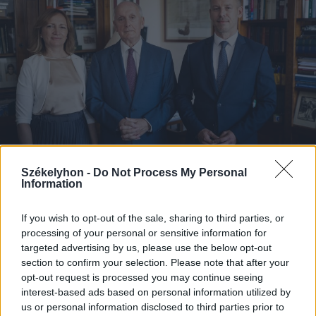
Székelyhon -
Do Not Process My Personal
Information
2026. augusztus 08., szombat
Baka András elfogadta a felkérést a
If you wish to opt-out of the sale, sharing to third parties, or
processing of your personal or sensitive information for
köztársasági elnöki tisztségre
targeted advertising by us, please use the below opt-out
section to confirm your selection. Please note that after your
opt-out request is processed you may continue seeing
interest-based ads based on personal information utilized by
us or personal information disclosed to third parties prior to