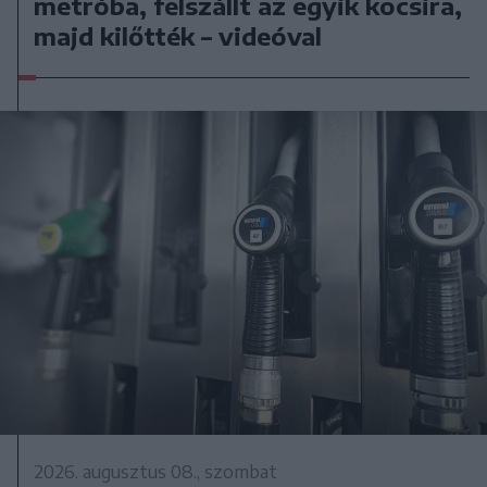
metróba, felszállt az egyik kocsira,
majd kilőtték – videóval
2026. augusztus 08., szombat