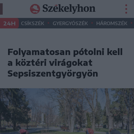
•
•
•
24H
CSÍKSZÉK
GYERGYÓSZÉK
HÁROMSZÉK
Folyamatosan pótolni kell
a köztéri virágokat
Sepsiszentgyörgyön