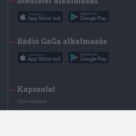
Médiatér alkalmazás
Rádió GaGa alkalmazás
Kapcsolat
Írjon nekünk