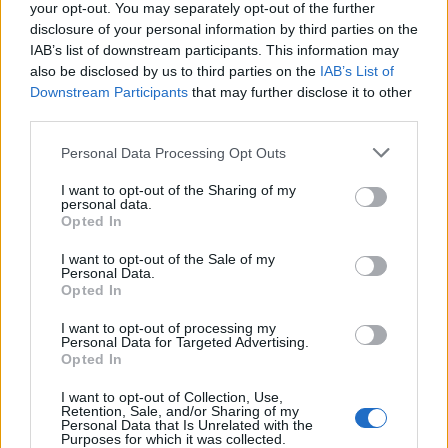
your opt-out. You may separately opt-out of the further
disclosure of your personal information by third parties on the
IAB’s list of downstream participants. This information may
also be disclosed by us to third parties on the
IAB’s List of
Downstream Participants
that may further disclose it to other
third parties.
Personal Data Processing Opt Outs
I want to opt-out of the Sharing of my
personal data.
Opted In
I want to opt-out of the Sale of my
Personal Data.
Opted In
I want to opt-out of processing my
Personal Data for Targeted Advertising.
2026. augusztus 08., szombat
Opted In
Románia irányából érkező ukrán
I want to opt-out of Collection, Use,
csalidrón robbant fel Bulgáriában –
Retention, Sale, and/or Sharing of my
Personal Data that Is Unrelated with the
frissítve
Purposes for which it was collected.