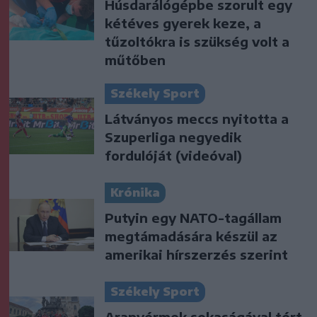
Húsdarálógépbe szorult egy
kétéves gyerek keze, a
tűzoltókra is szükség volt a
műtőben
Székely Sport
Látványos meccs nyitotta a
Szuperliga negyedik
fordulóját (videóval)
Krónika
Putyin egy NATO-tagállam
megtámadására készül az
amerikai hírszerzés szerint
Székely Sport
Aranyérmek sokaságával tért