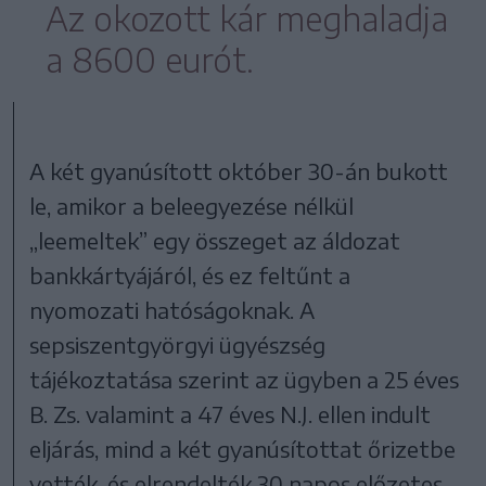
Az okozott kár meghaladja
a 8600 eurót.
A két gyanúsított október 30-án bukott
le, amikor a beleegyezése nélkül
„leemeltek” egy összeget az áldozat
bankkártyájáról, és ez feltűnt a
nyomozati hatóságoknak. A
sepsiszentgyörgyi ügyészség
tájékoztatása szerint az ügyben a 25 éves
B. Zs. valamint a 47 éves N.J. ellen indult
eljárás, mind a két gyanúsítottat őrizetbe
vették, és elrendelték 30 napos előzetes