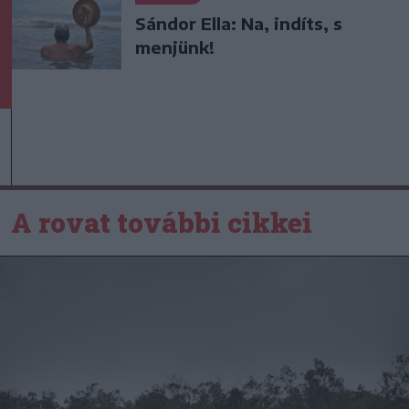
Sándor Ella: Na, indíts, s
menjünk!
A rovat további cikkei