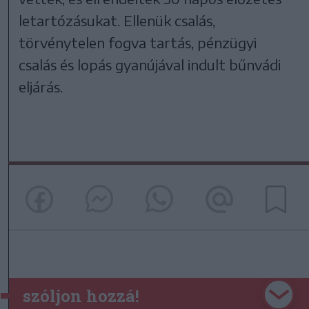
letartózásukat. Ellenük csalás,
törvénytelen fogva tartás, pénzügyi
csalás és lopás gyanújával indult bűnvádi
eljárás.
szóljon hozzá!