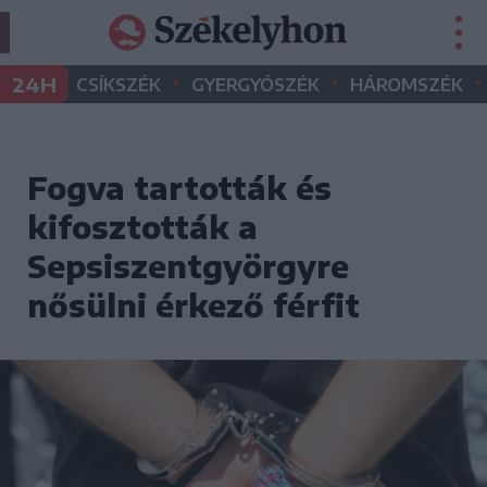
•
•
•
24H
CSÍKSZÉK
GYERGYÓSZÉK
HÁROMSZÉK
Fogva tartották és
kifosztották a
Sepsiszentgyörgyre
nősülni érkező férfit