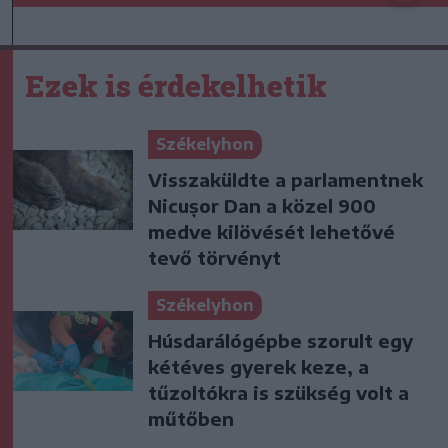
Ezek is érdekelhetik
Székelyhon
Visszaküldte a parlamentnek
Nicușor Dan a közel 900
medve kilövését lehetővé
tevő törvényt
Székelyhon
Húsdarálógépbe szorult egy
kétéves gyerek keze, a
tűzoltókra is szükség volt a
műtőben