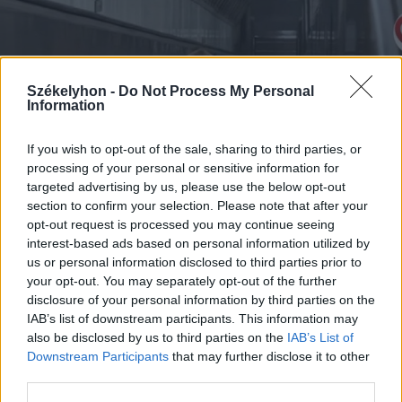
Székelyhon -
Do Not Process My Personal
Information
If you wish to opt-out of the sale, sharing to third parties, or
processing of your personal or sensitive information for
targeted advertising by us, please use the below opt-out
section to confirm your selection. Please note that after your
2026. augusztus 08., szombat
opt-out request is processed you may continue seeing
Vaddisznó szaladt le a budapesti
interest-based ads based on personal information utilized by
metróba, felszállt az egyik kocsira,
us or personal information disclosed to third parties prior to
your opt-out. You may separately opt-out of the further
majd kilőtték – videóval
disclosure of your personal information by third parties on the
IAB’s list of downstream participants. This information may
also be disclosed by us to third parties on the
IAB’s List of
Downstream Participants
that may further disclose it to other
third parties.