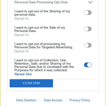
Personal Data Processing Opt Outs
I want to opt-out of the Sharing of my
personal data.
Opted In
I want to opt-out of the Sale of my
Personal Data.
Opted In
I want to opt-out of processing my
Personal Data for Targeted Advertising.
Opted In
I want to opt-out of Collection, Use,
Retention, Sale, and/or Sharing of my
2026. augusztus 08., szombat
Personal Data that Is Unrelated with the
Purposes for which it was collected.
Hétvégén is folytatódik a gázolaj
Opted Out
árának csökkenése
CONFIRM
Data Deletion
Data Access
Privacy Policy