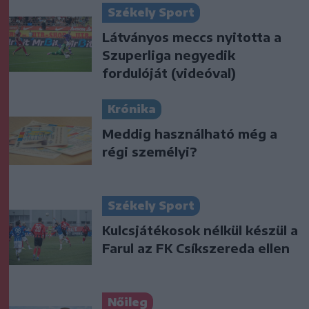
Székely Sport
Látványos meccs nyitotta a
Szuperliga negyedik
fordulóját (videóval)
Krónika
Meddig használható még a
régi személyi?
Székely Sport
Kulcsjátékosok nélkül készül a
Farul az FK Csíkszereda ellen
Nőileg