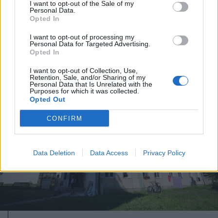
legnagyobb gondot a
I want to opt-out of the Sale of my
Personal Data.
mezőgazdaságban, hanem valami
Opted In
egészen más
I want to opt-out of processing my
Personal Data for Targeted Advertising.
Opted In
I want to opt-out of Collection, Use,
Retention, Sale, and/or Sharing of my
Personal Data that Is Unrelated with the
Purposes for which it was collected.
Opted Out
CONFIRM
Data Deletion
Data Access
Privacy Policy