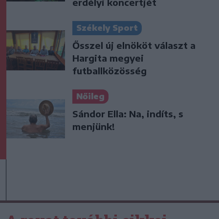
erdélyi koncertjét
Székely Sport
Ősszel új elnököt választ a
Hargita megyei
futballközösség
Nőileg
Sándor Ella: Na, indíts, s
menjünk!