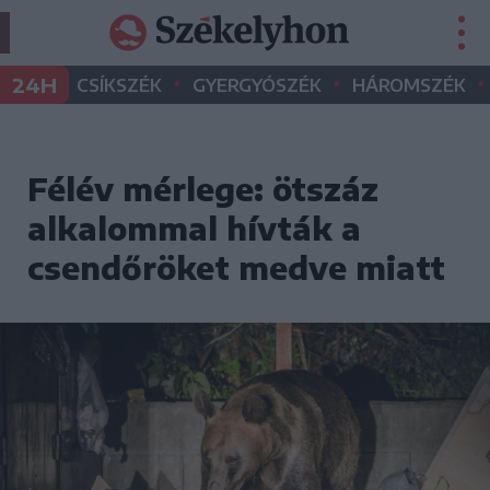
•
•
•
24H
CSÍKSZÉK
GYERGYÓSZÉK
HÁROMSZÉK
Félév mérlege: ötszáz
alkalommal hívták a
csendőröket medve miatt