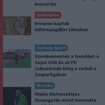
koncertje
Székelyhon
Ennyien kaptak
különnyugdíjat júliusban
Székely Sport
Szembementek a trenddel: a
Sepsi OSK és az FK
Csíkszereda kilóg a sorból a
Szuperligában
Krónika
Majka életveszélyes
fenyegetés miatt lemondta