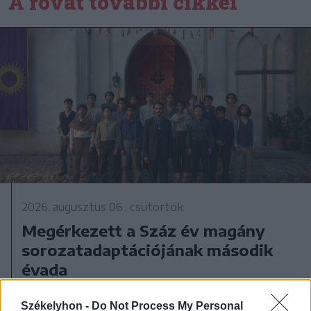
A rovat további cikkei
2026. augusztus 06., csütörtök
Megérkezett a Száz év magány
sorozatadaptációjának második
évada
Székelyhon -
Do Not Process My Personal