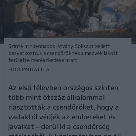
Szinte mindennapos látvány. Sokszor kellett
beavatkozniuk a csendőröknek a medvék lakott
területre merészkedése miatt
FOTÓ: PINTI ATTILA
Az első félévben országos szinten
több mint ötszáz alkalommal
riasztották a csendőröket, hogy a
vadaktól védjék az embereket és
javaikat – derül ki a csendőrség
mérlegéből. A közleményben az áll,