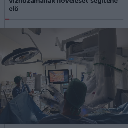
vízhozamának növelését segítené
elő