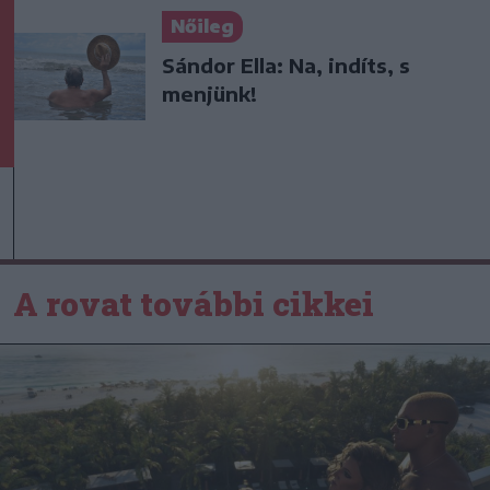
Nőileg
Sándor Ella: Na, indíts, s
menjünk!
A rovat további cikkei