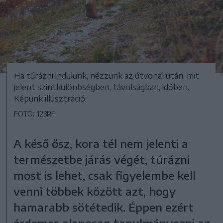
Ha túrázni indulunk, nézzünk az útvonal után, mit
jelent szintkülönbségben, távolságban, időben.
Képünk illusztráció
FOTÓ: 123RF
A késő ősz, kora tél nem jelenti a
természetbe járás végét, túrázni
most is lehet, csak figyelembe kell
venni többek között azt, hogy
hamarabb sötétedik. Éppen ezért
érdemes alaposan tanulmányozni az