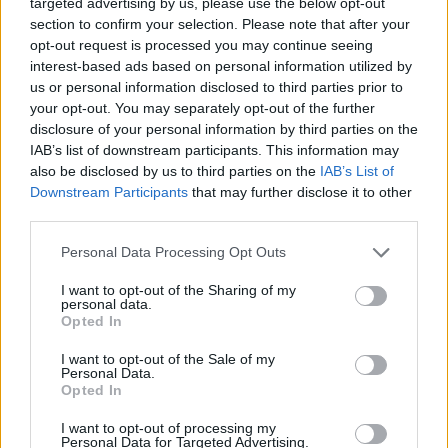
targeted advertising by us, please use the below opt-out
section to confirm your selection. Please note that after your
opt-out request is processed you may continue seeing
interest-based ads based on personal information utilized by
us or personal information disclosed to third parties prior to
your opt-out. You may separately opt-out of the further
disclosure of your personal information by third parties on the
IAB’s list of downstream participants. This information may
also be disclosed by us to third parties on the
IAB’s List of
Downstream Participants
that may further disclose it to other
third parties.
2026. augusztus 06., csütörtök
Personal Data Processing Opt Outs
Villamosenergia-válság
I want to opt-out of the Sharing of my
personal data.
enyhítéséről szóló intézkedéseket
Opted In
fogadott el a kormány
I want to opt-out of the Sale of my
Personal Data.
Opted In
I want to opt-out of processing my
Personal Data for Targeted Advertising.