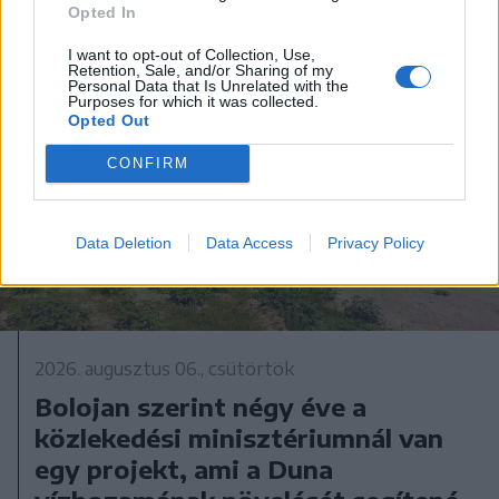
Opted In
I want to opt-out of Collection, Use,
Retention, Sale, and/or Sharing of my
Personal Data that Is Unrelated with the
Purposes for which it was collected.
Opted Out
CONFIRM
Data Deletion
Data Access
Privacy Policy
2026. augusztus 06., csütörtök
Bolojan szerint négy éve a
közlekedési minisztériumnál van
egy projekt, ami a Duna