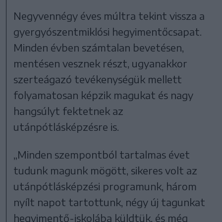
Negyvennégy éves múltra tekint vissza a
gyergyószentmiklósi hegyimentőcsapat.
Minden évben számtalan bevetésen,
mentésen vesznek részt, ugyanakkor
szerteágazó tevékenységük mellett
folyamatosan képzik magukat és nagy
hangsúlyt fektetnek az
utánpótlásképzésre is.
„Minden szempontból tartalmas évet
tudunk magunk mögött, sikeres volt az
utánpótlásképzési programunk, három
nyílt napot tartottunk, négy új tagunkat
hegyimentő-iskolába küldtük, és még