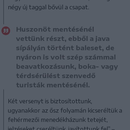
négy új taggal bővül a csapat.
Huszonöt mentésénél
vettünk részt, ebből a java
sípályán történt baleset, de
nyáron is volt szép számmal
beavatkozásunk, boka- vagy
térdsérülést szenvedő
turisták mentésénél.
Két versenyt is biztosítottunk,
ugyanakkor az ősz folyamán kicseréltük a
fehérmezői menedékházunk tetejét,
jelzéseket cseréltünk, javítottunk fel” –