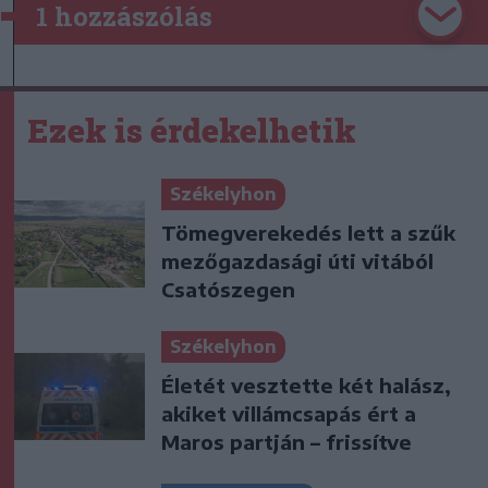
1 hozzászólás
Ezek is érdekelhetik
Székelyhon
Tömegverekedés lett a szűk
mezőgazdasági úti vitából
Csatószegen
Székelyhon
Életét vesztette két halász,
akiket villámcsapás ért a
Maros partján – frissítve