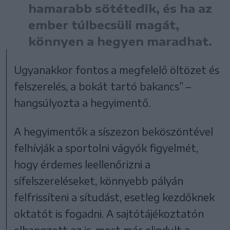
hamarabb sötétedik, és ha az
ember túlbecsüli magát,
könnyen a hegyen maradhat.
Ugyanakkor fontos a megfelelő öltözet és
felszerelés, a bokát tartó bakancs” –
hangsúlyozta a hegyimentő.
A hegyimentők a síszezon beköszöntével
felhívják a sportolni vágyók figyelmét,
hogy érdemes leellenőrizni a
sífelszereléseket, könnyebb pályán
felfrissíteni a sítudást, esetleg kezdőknek
oktatót is fogadni. A sajtótájékoztatón
elhangzott az is, most már elindult a