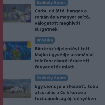
Székely Sport
Corbu góljától hangos a
román és a magyar sajtó,
válogatott meghívót
sürgetnek
Krónika
Büntetőfeljelentést tett
Majka ügyvédje a romániai
telefonszámról érkezett
fenyegetés miatt
Székely Sport
Egy újonc jelentkezett, több
átsorolás a Csík körzeti
focibajnokság új idényében