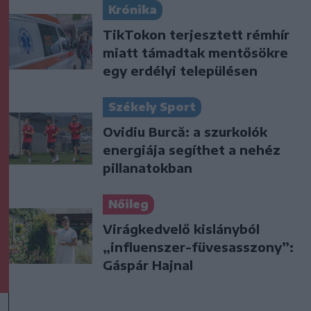
Krónika
TikTokon terjesztett rémhír
miatt támadtak mentősökre
egy erdélyi településen
Székely Sport
Ovidiu Burcă: a szurkolók
energiája segíthet a nehéz
pillanatokban
Nőileg
Virágkedvelő kislányból
„influenszer-füvesasszony”:
Gáspár Hajnal