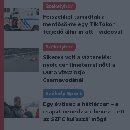
Székelyhon
Fejszékkel támadtak a
mentősökre egy TikTokon
terjedő álhír miatt – videóval
Székelyhon
Sikeres volt a vízterelés:
nyolc centiméterrel nőtt a
Duna vízszintje
Csernavodánál
Székely Sport
Egy évtized a háttérben – a
csapatmenedzser bevezetett
az SZFC kulisszái mögé