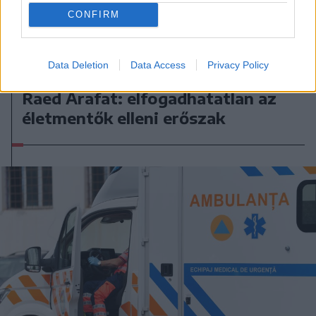
CONFIRM
Data Deletion
Data Access
Privacy Policy
2026. augusztus 09., vasárnap
Raed Arafat: elfogadhatatlan az
életmentők elleni erőszak