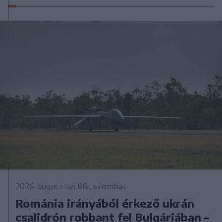
2026. augusztus 08., szombat
Románia irányából érkező ukrán
csalidrón robbant fel Bulgáriában –