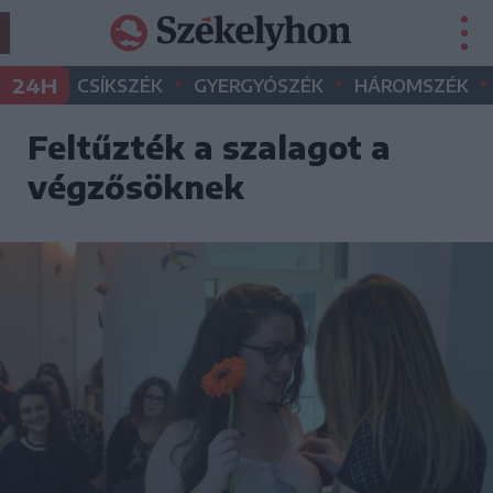
•
•
•
24H
CSÍKSZÉK
GYERGYÓSZÉK
HÁROMSZÉK
Feltűzték a szalagot a
végzősöknek