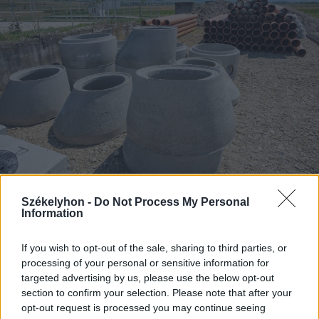
Székelyhon -
Do Not Process My Personal
2026. augusztus 06., csütörtök
Information
Két csíki községben is elkezdték a
vezetéképítést
If you wish to opt-out of the sale, sharing to third parties, or
processing of your personal or sensitive information for
targeted advertising by us, please use the below opt-out
section to confirm your selection. Please note that after your
opt-out request is processed you may continue seeing