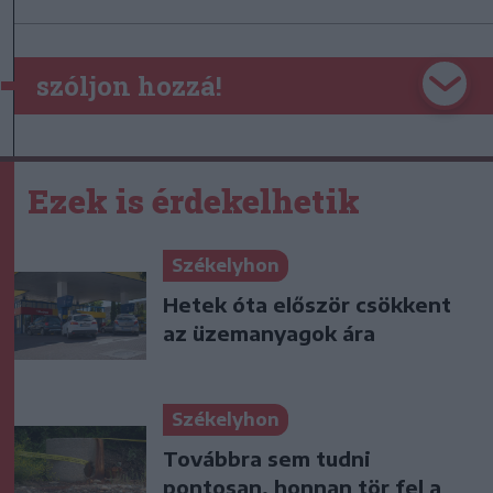
szóljon hozzá!
Ezek is érdekelhetik
Székelyhon
Hetek óta először csökkent
az üzemanyagok ára
Székelyhon
Továbbra sem tudni
pontosan, honnan tör fel a