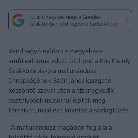
Itt állíthatja be, hogy a Google-
találatokban elöl legyen a Székelyhon!
Rendhagyó módon a megyeháza
amfiteátruma adott otthont a Kós Károly
Szakközépiskola maturándusz
ünnepségének. Szén János igazgató
köszöntő szavai után a tizenegyedik
osztályosok műsorral lepték meg
társaikat, majd ezt követte a szalagtűzés.
„A maturándusz magában foglalja a
felnőtté válás felemelő érzését,