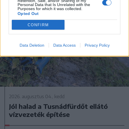
Retention, Sale, and/or Sharing of my
Personal Data that Is Unrelated with the
Purposes for which it was collected.
Opted Out
CONFIRM
Data Deletion
Data Access
Privacy Policy
2026. augusztus 04., kedd
Jól halad a Tusnádfürdőt ellátó
vízvezeték építése