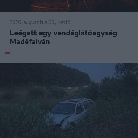
2026. augusztus 03., hétfő
Leégett egy vendéglátóegység
Madéfalván