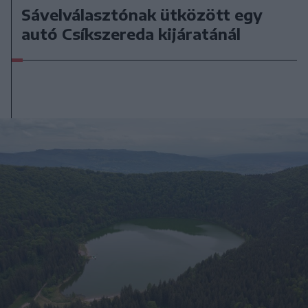
Sávelválasztónak ütközött egy
autó Csíkszereda kijáratánál