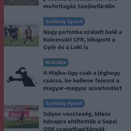
mofettagáz Szejkefürdőn
Székely Sport
Nagy pofonba szaladt belé a
Kolozsvári CFR, kikapott a
Győr és a Loki is
Krónika
A Majka-ügy csak a jéghegy
csúcsa, be kellene fejezni a
magyar–magyar acsarkodást
Székely Sport
Súlyos veszteség, kilenc
hónapra eltiltották a Sepsi
OSK csapatkapitányát