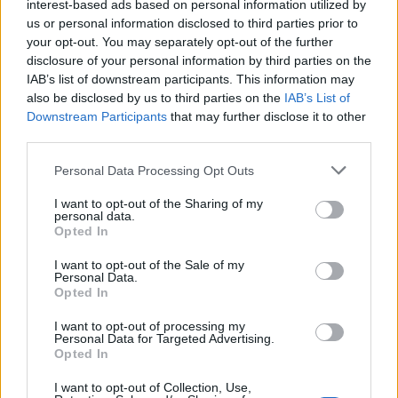
interest-based ads based on personal information utilized by
us or personal information disclosed to third parties prior to
your opt-out. You may separately opt-out of the further
disclosure of your personal information by third parties on the
IAB’s list of downstream participants. This information may
also be disclosed by us to third parties on the
IAB’s List of
Downstream Participants
that may further disclose it to other
third parties.
Personal Data Processing Opt Outs
I want to opt-out of the Sharing of my
personal data.
Opted In
I want to opt-out of the Sale of my
2026. augusztus 05., szerda
Personal Data.
Opted In
Jogosítvány nélkül, ittasan hajtott
háznak egy csíkszeredai férfi
I want to opt-out of processing my
Personal Data for Targeted Advertising.
Opted In
I want to opt-out of Collection, Use,