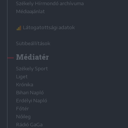
Székely Hírmondó archívuma
Médiaajánlat
Látogatottsági adatok
Sütibeállítások
Médiatér
Székely Sport
Liget
Krónika
Bihari Napló
Erdélyi Napló
Főtér
Nőileg
Rádió GaGa