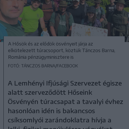
A Hősök és az elődök ösvényeit járja az
elkötelezett túracsoport, köztük Tánczos Barna,
Románia pénzügyminisztere is
FOTÓ: TÁNCZOS BARNA/FACEBOOK
A Lemhényi Ifjúsági Szervezet égisze
alatt szerveződött Hőseink
Ösvényén túracsapat a tavalyi évhez
hasonlóan idén is bakancsos
csíksomlyói zarándoklatra hívja a
lelki-fizikai megújulásra vágyókat.