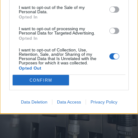
2026. augusztus 08., szombat
I want to opt-out of the Sale of my
Vaddisznó szaladt le a budapesti
Personal Data.
Opted In
metróba, felszállt az egyik kocsira,
majd kilőtték – videóval
I want to opt-out of processing my
Personal Data for Targeted Advertising.
Opted In
I want to opt-out of Collection, Use,
Retention, Sale, and/or Sharing of my
Personal Data that Is Unrelated with the
Purposes for which it was collected.
Opted Out
CONFIRM
Data Deletion
Data Access
Privacy Policy