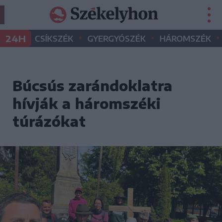
•
•
•
24H
CSÍKSZÉK
GYERGYÓSZÉK
HÁROMSZÉK
Búcsús zarándoklatra
hívják a háromszéki
túrázókat