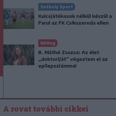
Székely Sport
Kulcsjátékosok nélkül készül a
Farul az FK Csíkszereda ellen
Nőileg
B. Máthé Zsuzsa: Az élet
„doktoriját” végeztem el az
epilepsziámmal
A rovat további cikkei