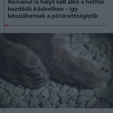
Románul is helyt kell állni a hétfőn
kezdődő írásbeliken – így
készülhetnek a pótérettségizők