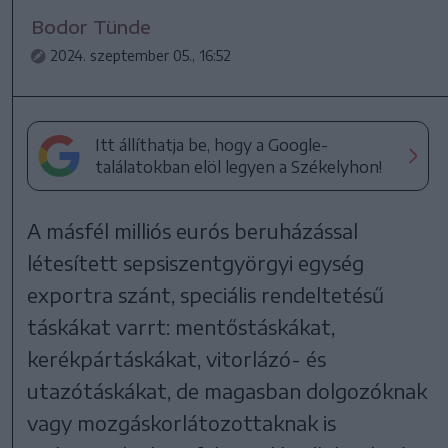
Bodor Tünde
2024. szeptember 05., 16:52
Itt állíthatja be, hogy a Google-
találatokban elöl legyen a Székelyhon!
A másfél milliós eurós beruházással
létesített sepsiszentgyörgyi egység
exportra szánt, speciális rendeltetésű
táskákat varrt: mentőstáskákat,
kerékpártáskákat, vitorlázó- és
utazótáskákat, de magasban dolgozóknak
vagy mozgáskorlátozottaknak is