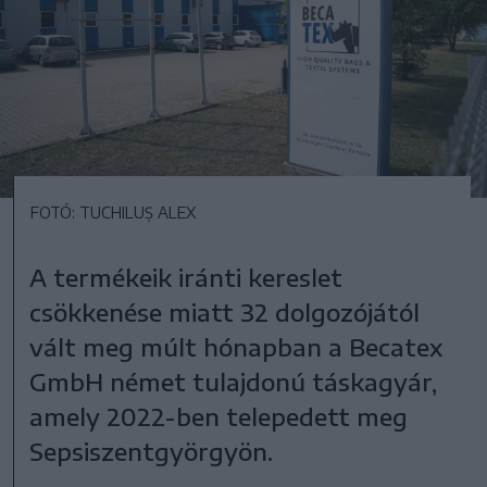
FOTÓ: TUCHILUȘ ALEX
A termékeik iránti kereslet
csökkenése miatt 32 dolgozójától
vált meg múlt hónapban a Becatex
GmbH német tulajdonú táskagyár,
amely 2022-ben telepedett meg
Sepsiszentgyörgyön.