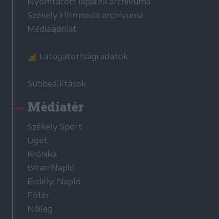
Nyomtatott lapjaink archívuma
Székely Hírmondó archívuma
Médiaajánlat
Látogatottsági adatok
Sütibeállítások
Médiatér
Székely Sport
Liget
Krónika
Bihari Napló
Erdélyi Napló
Főtér
Nőileg