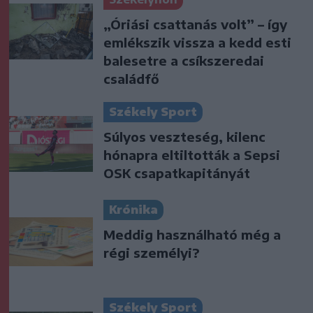
„Óriási csattanás volt” – így
emlékszik vissza a kedd esti
balesetre a csíkszeredai
családfő
Székely Sport
Súlyos veszteség, kilenc
hónapra eltiltották a Sepsi
OSK csapatkapitányát
Krónika
Meddig használható még a
régi személyi?
Székely Sport