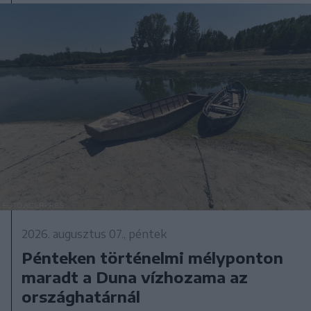
2026. augusztus 07., péntek
Pénteken történelmi mélyponton
maradt a Duna vízhozama az
országhatárnál