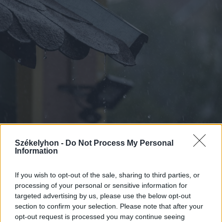
Székelyhon -
Do Not Process My Personal
2026. augusztus 07., péntek
Information
Viharok hozhatnak felfrissülést a
székelyföldi megyékben
If you wish to opt-out of the sale, sharing to third parties, or
processing of your personal or sensitive information for
targeted advertising by us, please use the below opt-out
section to confirm your selection. Please note that after your
opt-out request is processed you may continue seeing