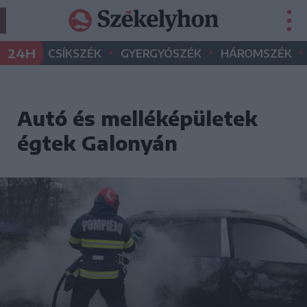
•
•
•
24H
CSÍKSZÉK
GYERGYÓSZÉK
HÁROMSZÉK
Autó és melléképületek
égtek Galonyán