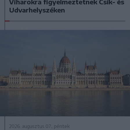
Viharokra figyelmeztetnek Csík- és
Udvarhelyszéken
2026. augusztus 07., péntek