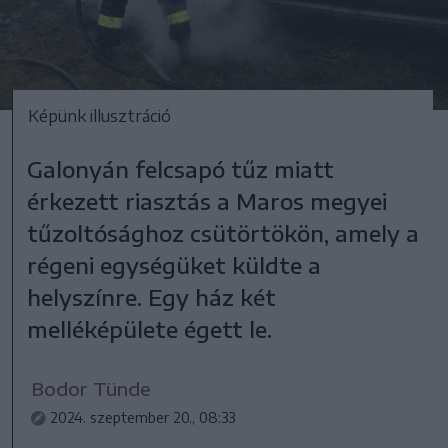
Képünk illusztráció
Galonyán felcsapó tűz miatt
érkezett riasztás a Maros megyei
tűzoltósághoz csütörtökön, amely a
régeni egységüket küldte a
helyszínre. Egy ház két
melléképülete égett le.
Bodor Tünde
2024. szeptember 20., 08:33