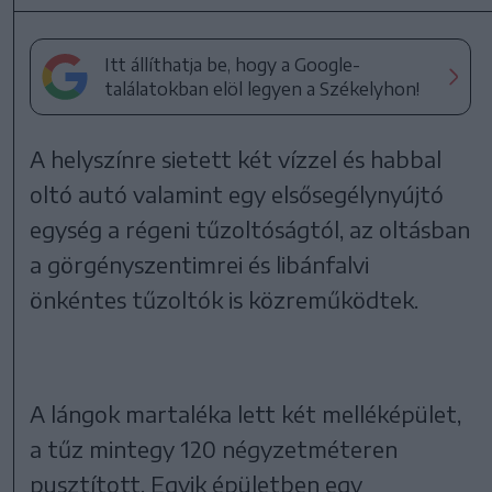
Itt állíthatja be, hogy a Google-
találatokban elöl legyen a Székelyhon!
A helyszínre sietett két vízzel és habbal
oltó autó valamint egy elsősegélynyújtó
egység a régeni tűzoltóságtól, az oltásban
a görgényszentimrei és libánfalvi
önkéntes tűzoltók is közreműködtek.
A lángok martaléka lett két melléképület,
a tűz mintegy 120 négyzetméteren
pusztított. Egyik épületben egy