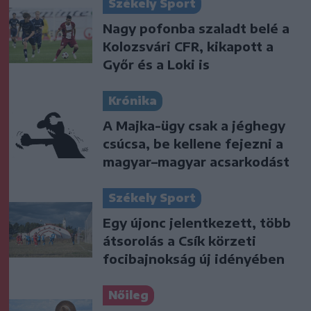
Székely Sport
Nagy pofonba szaladt belé a
Kolozsvári CFR, kikapott a
Győr és a Loki is
Krónika
A Majka-ügy csak a jéghegy
csúcsa, be kellene fejezni a
magyar–magyar acsarkodást
Székely Sport
Egy újonc jelentkezett, több
átsorolás a Csík körzeti
focibajnokság új idényében
Nőileg