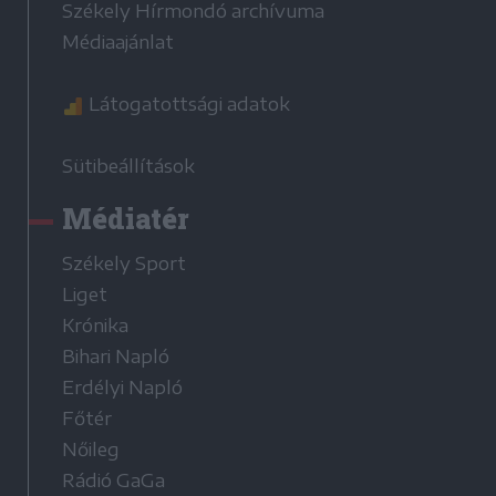
Székely Hírmondó archívuma
Médiaajánlat
Látogatottsági adatok
Sütibeállítások
Médiatér
Székely Sport
Liget
Krónika
Bihari Napló
Erdélyi Napló
Főtér
Nőileg
Rádió GaGa