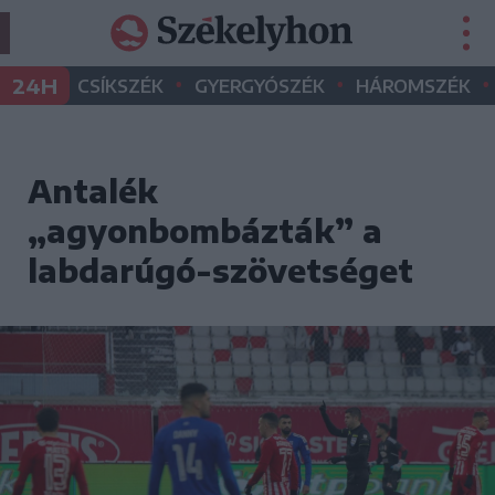
•
•
•
24H
CSÍKSZÉK
GYERGYÓSZÉK
HÁROMSZÉK
Antalék
„agyonbombázták” a
labdarúgó-szövetséget