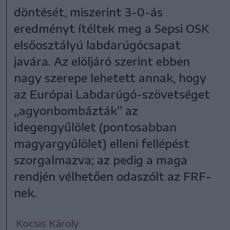
döntését, miszerint 3-0-ás
eredményt ítéltek meg a Sepsi OSK
elsőosztályú labdarúgócsapat
javára. Az elöljáró szerint ebben
nagy szerepe lehetett annak, hogy
az Európai Labdarúgó-szövetséget
„agyonbombázták” az
idegengyűlölet (pontosabban
magyargyűlölet) elleni fellépést
szorgalmazva; az pedig a maga
rendjén vélhetően odaszólt az FRF-
nek.
Kocsis Károly