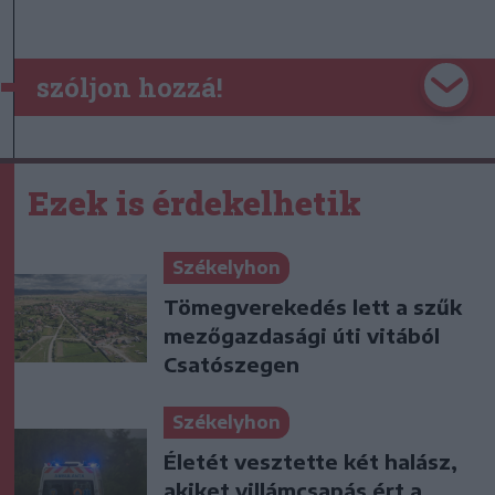
szóljon hozzá!
Ezek is érdekelhetik
Székelyhon
Tömegverekedés lett a szűk
mezőgazdasági úti vitából
Csatószegen
Székelyhon
Életét vesztette két halász,
akiket villámcsapás ért a