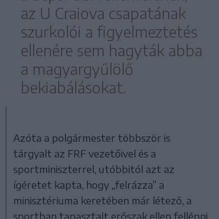
az U Craiova csapatának
szurkolói a figyelmeztetés
ellenére sem hagyták abba
a magyargyűlölő
bekiabálásokat.
Azóta a polgármester többször is
tárgyalt az FRF vezetőivel és a
sportminiszterrel, utóbbitól azt az
ígéretet kapta, hogy „felrázza” a
minisztériuma keretében már létező, a
sportban tapasztalt erőszak ellen fellépni