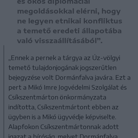
és okos diplomáciai
megoldásokkal elérni, hogy
ne legyen etnikai konfliktus
a temető eredeti állapotába
való visszaállításából”.
„Ennek a pernek a tárgya az Úz-völgyi
temető tulajdonjogának jogszerűtlen
bejegyzése volt Dormánfalva javára. Ezt a
pert a Mikó Imre Jogvédelmi Szolgálat és
Csíkszentmárton önkormányzata
indította, Csíkszentmártont ebben az
ügyben is a Mikó ügyvédje képviselte.
Alapfokon Csíkszentmártonnak adott
igazat a bíróság, melyet Dormánfalva