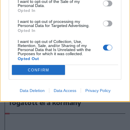
I want to opt-out of the Sale of my
Personal Data.
Opted In
I want to opt-out of processing my
Personal Data for Targeted Advertising.
Opted In
I want to opt-out of Collection, Use,
Retention, Sale, and/or Sharing of my
Personal Data that Is Unrelated with the
Purposes for which it was collected.
Opted Out
CONFIRM
2026. augusztus 06., csütörtök
Villamosenergia-válság
Data Deletion
Data Access
Privacy Policy
enyhítéséről szóló intézkedéseket
fogatott el a kormány