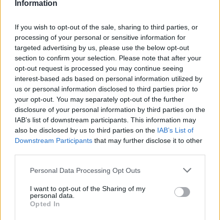
Information
előnyből várja a visszavágót a
Ferencváros
If you wish to opt-out of the sale, sharing to third parties, or
processing of your personal or sensitive information for
Nőileg
targeted advertising by us, please use the below opt-out
section to confirm your selection. Please note that after your
Sándor Ella: Na, indíts, s
opt-out request is processed you may continue seeing
menjünk!
interest-based ads based on personal information utilized by
us or personal information disclosed to third parties prior to
your opt-out. You may separately opt-out of the further
disclosure of your personal information by third parties on the
IAB’s list of downstream participants. This information may
also be disclosed by us to third parties on the
IAB’s List of
Downstream Participants
that may further disclose it to other
third parties.
A rovat további cikkei
Personal Data Processing Opt Outs
I want to opt-out of the Sharing of my
personal data.
Opted In