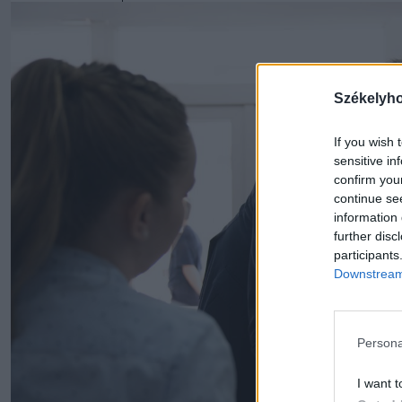
Székelyh
If you wish 
sensitive in
confirm you
continue se
information 
further disc
participants
Downstream 
Persona
I want t