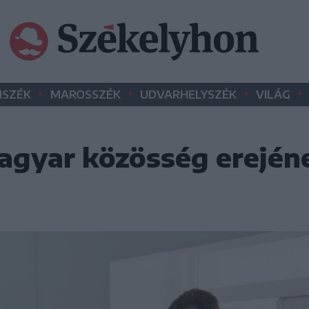
•
•
•
•
SZÉK
MAROSSZÉK
UDVARHELYSZÉK
VILÁG
agyar közösség erején