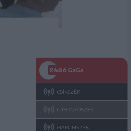
Rádió GaGa
CSÍKSZÉK
GYERGYÓSZÉK
HÁROMSZÉK