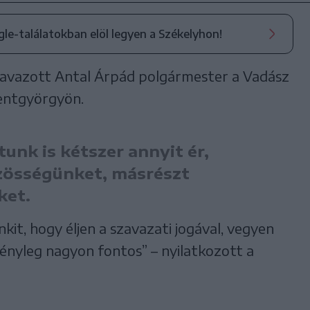
ogle-találatokban elöl legyen a Székelyhon!
szavazott Antal Árpád polgármester a Vadász
zentgyörgyön.
unk is kétszer annyit ér,
özösségünket, másrészt
ket.
it, hogy éljen a szavazati jogával, vegyen
tényleg nagyon fontos” – nyilatkozott a