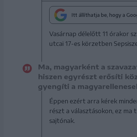
Itt állíthatja be, hogy a Go
Vasárnap délelőtt 11 órakor 
utcai 17-es körzetben Sepsis
Ma, magyarként a szavazat
hiszen egyrészt erősíti k
gyengíti a magyarellenese
Éppen ezért arra kérek mindenk
részt a választásokon, ez ma 
sajtónak.