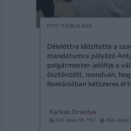
FOTÓ: TUCHILUȘ ALEX
Délelőttre időzítette a sz
mandátumra pályázó Anta
polgármester-jelöltje a vá
ösztönzött, mondván, ho
Romániában kétszeres érté
Farkas Orsolya
2024. június 09., 11:57
2024. június 0