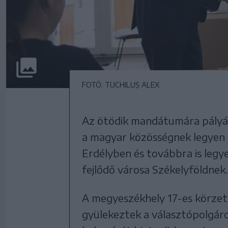
FOTÓ: TUCHILUȘ ALEX
Az ötödik mandátumára pályáz
a magyar közösségnek legyen t
Erdélyben és továbbra is leg
fejlődő városa Székelyföldnek.
A megyeszékhely 17-es körzet
gyülekeztek a választópolgáro