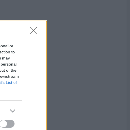
sonal or
ection to
ou may
 personal
out of the
 downstream
B’s List of