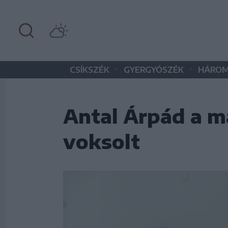
•
•
CSÍKSZÉK
GYERGYÓSZÉK
HÁROM
Antal Árpád a m
voksolt