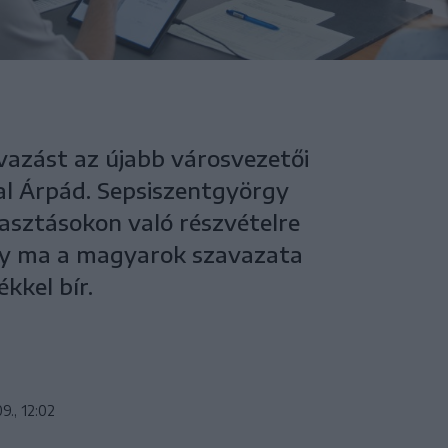
avazást az újabb városvezetői
l Árpád. Sepsiszentgyörgy
lasztásokon való részvételre
gy ma a magyarok szavazata
kkel bír.
9., 12:02