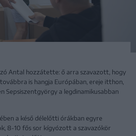
ó Antal hozzátette: ő arra szavazott, hogy
ovábbra is hangja Európában, ereje itthon,
yen Sepsiszentgyörgy a legdinamikusabban
ében a késő délelőtti órákban egyre
k, 8-10 fős sor kígyózott a szavazókör