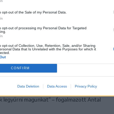
In
o opt-out of the Sale of my Personal Data.
In
to opt-out of processing my Personal Data for Targeted
ing.
In
o opt-out of Collection, Use, Retention, Sale, and/or Sharing
ersonal Data that Is Unrelated with the Purposes for which it
 elmondta: számára nem meglepő, hogy az
lected.
Out
elentősen magasabb a szavazói részvételi
CONFIRM
niaiak korábban keltek, mint az erdélyiek,
Data Deletion
Data Access
Privacy Policy
 a déli megyékben, úgyhogy arra biztatom
uk legyúrni magunkat” – fogalmazott Antal