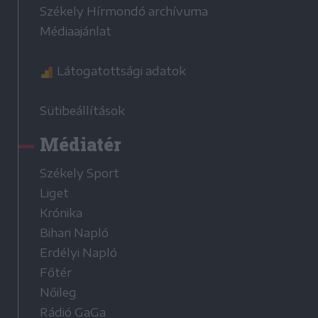
Székely Hírmondó archívuma
Médiaajánlat
Látogatottsági adatok
Sütibeállítások
Médiatér
Székely Sport
Liget
Krónika
Bihari Napló
Erdélyi Napló
Főtér
Nőileg
Rádió GaGa