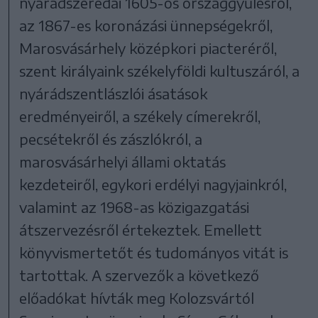
nyárádszeredai 1605-os országgyűlésről,
az 1867-es koronázási ünnepségekről,
Marosvásárhely középkori piacteréről,
szent királyaink székelyföldi kultuszáról, a
nyárádszentlászlói ásatások
eredményeiről, a székely címerekről,
pecsétekről és zászlókról, a
marosvásárhelyi állami oktatás
kezdeteiről, egykori erdélyi nagyjainkról,
valamint az 1968-as közigazgatási
átszervezésről értekeztek. Emellett
könyvismertetőt és tudományos vitát is
tartottak. A szervezők a következő
előadókat hívták meg Kolozsvártól