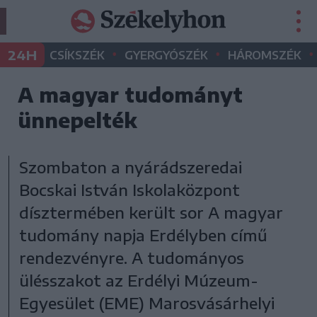
•
•
•
24H
CSÍKSZÉK
GYERGYÓSZÉK
HÁROMSZÉK
A magyar tudományt
ünnepelték
Szombaton a nyárádszeredai
Bocskai István Iskolaközpont
dísztermében került sor A magyar
tudomány napja Erdélyben című
rendezvényre. A tudományos
ülésszakot az Erdélyi Múzeum-
Egyesület (EME) Marosvásárhelyi