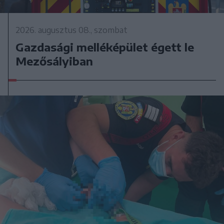
2026. augusztus 08., szombat
Gazdasági melléképület égett le
Mezősályiban