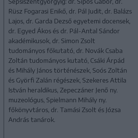
Sepsiszentgyörgyig: dr. Sípos Gábor, dr.
Rüsz Fogarasi Enikő, dr. Pál Judit, dr. Balázs
Lajos, dr. Garda Dezső egyetemi docensek,
dr. Egyed Ákos és dr. Pál-Antal Sándor
akadémikusok, dr. Simon Zsolt
tudományos főkutató, dr. Novák Csaba
Zoltán tudományos kutató, Csáki Árpád
és Mihály János történészek, Soós Zoltán
és Györfi Zalán régészek, Szekeres Attila
István heraldikus, Zepeczáner Jenő ny.
muzeológus, Spielmann Mihály ny.
főkönyvtáros, dr. Tamási Zsolt és Józsa
András tanárok.