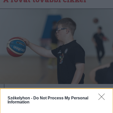
2026. augusztus 08., szombat
Székelyhon -
Do Not Process My Personal
„Van idő” – egy líceumot végzett
Information
Down-szindrómás fiú útja az