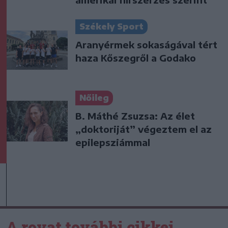
Székely Sport
Aranyérmek sokaságával tért
haza Kőszegről a Godako
Nőileg
B. Máthé Zsuzsa: Az élet
„doktoriját” végeztem el az
epilepsziámmal
A rovat további cikkei