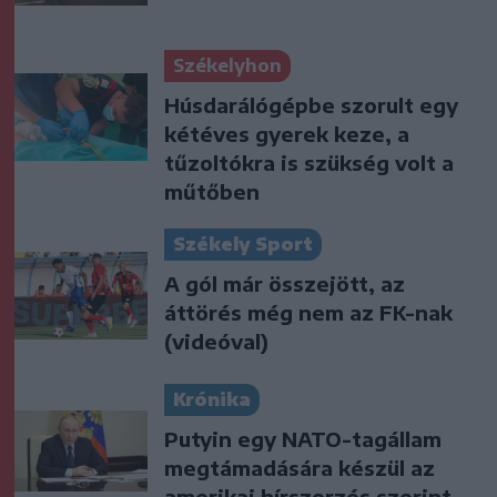
Székelyhon
Húsdarálógépbe szorult egy
kétéves gyerek keze, a
tűzoltókra is szükség volt a
műtőben
Székely Sport
A gól már összejött, az
áttörés még nem az FK-nak
(videóval)
Krónika
Putyin egy NATO-tagállam
megtámadására készül az
amerikai hírszerzés szerint