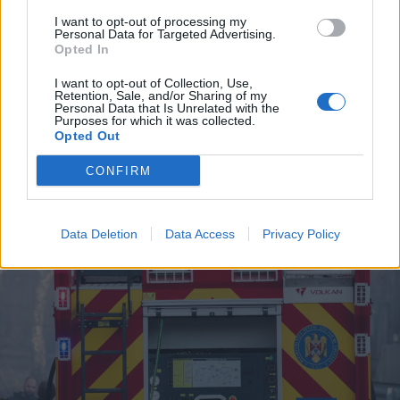
2026. augusztus 08., szombat
I want to opt-out of processing my
Personal Data for Targeted Advertising.
Marosvásárhely önkormányzata:
Opted In
aggodalomra nincs ok, folytatódik
I want to opt-out of Collection, Use,
a köztisztasági szolgáltatás
Retention, Sale, and/or Sharing of my
Personal Data that Is Unrelated with the
Purposes for which it was collected.
Opted Out
CONFIRM
Data Deletion
Data Access
Privacy Policy