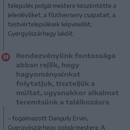
település polgármestere köszöntötte a
jelenlévőket, a főzőverseny csapatait, a
testvértelepülések képviselőit,
Gyergyószárhegy lakóit.
Rendezvényünk fontossága
abban rejlik, hogy
hagyományainkat
folytatjuk, tiszteljük a
múltat, ugyanakkor alkalmat
teremtsünk a találkozásra
– fogalmazott Danguly Ervin,
Gyergyószárhegy polgármestere. A