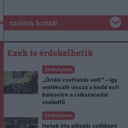
szóljon hozzá!
Ezek is érdekelhetik
Székelyhon
„Óriási csattanás volt” – így
emlékszik vissza a kedd esti
balesetre a csíkszeredai
családfő
Székelyhon
Hetek óta először csökkent