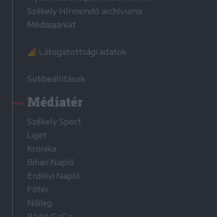
Székely Hírmondó archívuma
Médiaajánlat
Látogatottsági adatok
Sütibeállítások
Médiatér
Székely Sport
Liget
Krónika
Bihari Napló
Erdélyi Napló
Főtér
Nőileg
Rádió GaGa