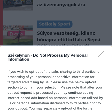
az üzemanyagok ára
Székely Sport
Súlyos veszteség, kilenc
hónapra eltiltották a Sepsi
OSK csapatkapitányát
Székelyhon -
Do Not Process My Personal
Krónika
Information
Meddig használható még a
If you wish to opt-out of the sale, sharing to third parties, or
régi személyi?
processing of your personal or sensitive information for
targeted advertising by us, please use the below opt-out
section to confirm your selection. Please note that after your
opt-out request is processed you may continue seeing
Székely Sport
interest-based ads based on personal information utilized by
Stabil védekezés és
us or personal information disclosed to third parties prior to
your opt-out. You may separately opt-out of the further
céltudatos támadás – így