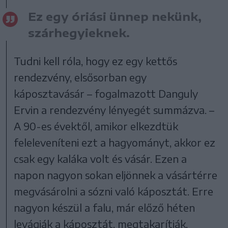
Ez egy óriási ünnep nekünk,
szárhegyieknek.
Tudni kell róla, hogy ez egy kettős
rendezvény, elsősorban egy
káposztavásár – fogalmazott Danguly
Ervin a rendezvény lényegét summázva. –
A 90-es évektől, amikor elkezdtük
feleleveníteni ezt a hagyományt, akkor ez
csak egy kaláka volt és vásár. Ezen a
napon nagyon sokan eljönnek a vásártérre
megvásárolni a sózni való káposztát. Erre
nagyon készül a falu, már előző héten
levágják a káposztát, megtakarítják,