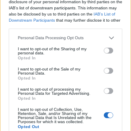
disclosure of your personal information by third parties on the
készült a Farul ellen az FK
IAB’s list of downstream participants. This information may
also be disclosed by us to third parties on the
IAB’s List of
Nőileg
Downstream Participants
that may further disclose it to other
third parties.
Sándor Ella: Na, indíts, s
menjünk!
Personal Data Processing Opt Outs
I want to opt-out of the Sharing of my
personal data.
Opted In
I want to opt-out of the Sale of my
Personal Data.
Opted In
I want to opt-out of processing my
A rovat további cikkei
Personal Data for Targeted Advertising.
Opted In
I want to opt-out of Collection, Use,
Retention, Sale, and/or Sharing of my
Personal Data that Is Unrelated with the
Purposes for which it was collected.
Opted Out