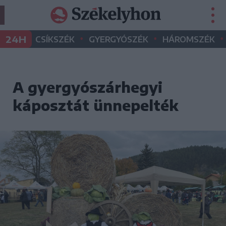
•
•
•
24H
CSÍKSZÉK
GYERGYÓSZÉK
HÁROMSZÉK
A gyergyószárhegyi
káposztát ünnepelték