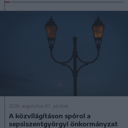
2026. augusztus 07., péntek
A közvilágításon spórol a
sepsiszentgyörgyi önkormányzat