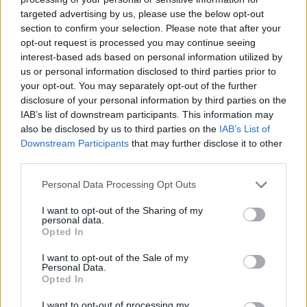
targeted advertising by us, please use the below opt-out
section to confirm your selection. Please note that after your
Hasznos
opt-out request is processed you may continue seeing
interest-based ads based on personal information utilized by
Impresszum
us or personal information disclosed to third parties prior to
your opt-out. You may separately opt-out of the further
Szerzői jogok
disclosure of your personal information by third parties on the
Adatvédelmi tájékoztató
IAB’s list of downstream participants. This information may
Cookie-kezelési tájékoztató
also be disclosed by us to third parties on the
IAB’s List of
Downstream Participants
that may further disclose it to other
Hozzászólási szabályzat
third parties.
Nyomtatott lapjaink archívuma
Székely Hírmondó archívuma
Personal Data Processing Opt Outs
Médiaajánlat
I want to opt-out of the Sharing of my
personal data.
Opted In
Látogatottsági adatok
I want to opt-out of the Sale of my
Personal Data.
Sütibeállítások
Opted In
I want to opt-out of processing my