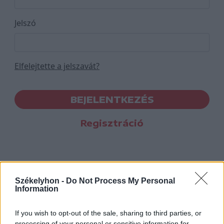
Jelszó
Elfelejtette a jelszavát?
BEJELENTKEZÉS
Regisztráció
Székelyhon -
Do Not Process My Personal
Information
If you wish to opt-out of the sale, sharing to third parties, or
processing of your personal or sensitive information for