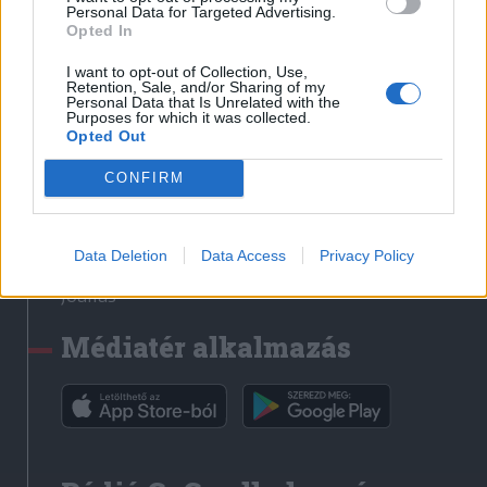
Médiatér
Personal Data for Targeted Advertising.
Opted In
Székely Sport
I want to opt-out of Collection, Use,
Liget
Retention, Sale, and/or Sharing of my
Personal Data that Is Unrelated with the
Krónika
Purposes for which it was collected.
Opted Out
Bihari Napló
Erdélyi Napló
CONFIRM
Főtér
Nőileg
Data Deletion
Data Access
Privacy Policy
Rádió GaGa
Jóállás
Médiatér alkalmazás