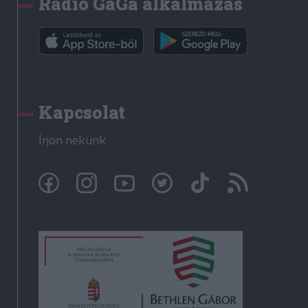
Rádió GaGa alkalmazás
Kapcsolat
Írjon nekünk