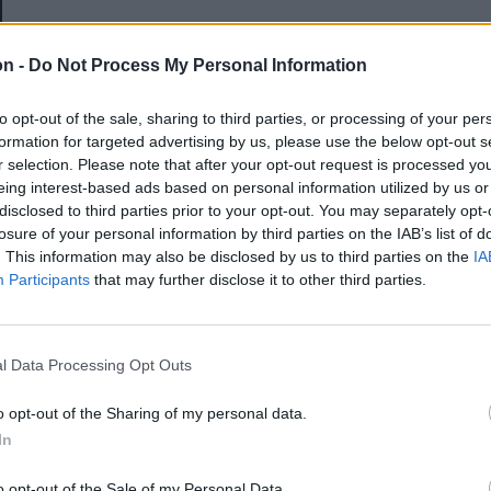
E-mail-cím
on -
Do Not Process My Personal Information
to opt-out of the sale, sharing to third parties, or processing of your per
Jelszó
formation for targeted advertising by us, please use the below opt-out s
r selection. Please note that after your opt-out request is processed y
eing interest-based ads based on personal information utilized by us or
disclosed to third parties prior to your opt-out. You may separately opt-
Elfelejtette a jelszavát?
losure of your personal information by third parties on the IAB’s list of
. This information may also be disclosed by us to third parties on the
IA
Participants
that may further disclose it to other third parties.
BEJELENTKEZÉS
Regisztráció
l Data Processing Opt Outs
o opt-out of the Sharing of my personal data.
In
o opt-out of the Sale of my Personal Data.