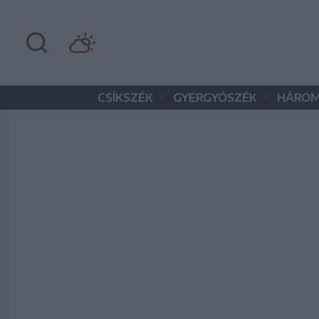
•
•
CSÍKSZÉK
GYERGYÓSZÉK
HÁROM