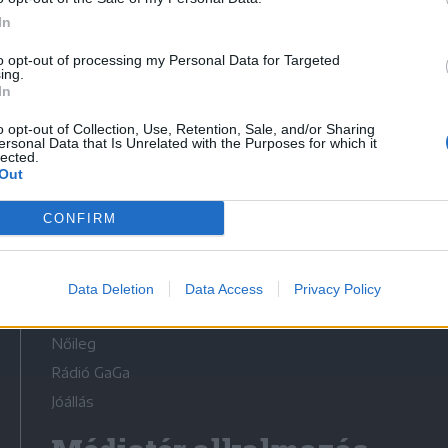
In
to opt-out of processing my Personal Data for Targeted
ing.
In
Médiatér
o opt-out of Collection, Use, Retention, Sale, and/or Sharing
ersonal Data that Is Unrelated with the Purposes for which it
lected.
Székely Sport
Out
Liget
CONFIRM
Krónika
Bihari Napló
Erdélyi Napló
Data Deletion
Data Access
Privacy Policy
Főtér
Nőileg
Rádió GaGa
Jóállás