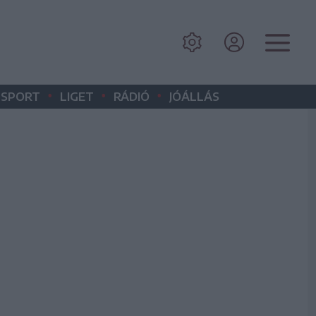
•
•
•
SPORT
LIGET
RÁDIÓ
JÓÁLLÁS