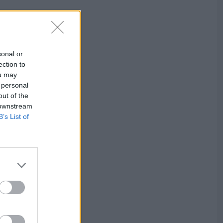
sonal or
ection to
ou may
 personal
out of the
 downstream
B’s List of