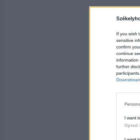
Székelyh
If you wish 
sensitive in
confirm you
continue se
information 
further disc
participants
Downstream 
Persona
I want t
Opted 
I want t