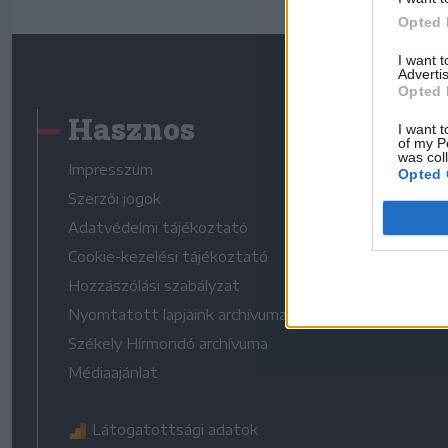
Opted 
I want 
Advertis
Opted 
Hasznos
I want t
of my P
was col
Impresszum
Opted 
Szerzői jogok
Adatvédelmi tájékoztató
Cookie-kezelési tájékoztató
Hozzászólási szabályzat
Nyomtatott lapjaink archívuma
Székely Hírmondó archívuma
Médiaajánlat
Látogatottsági adatok