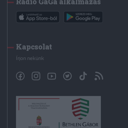
Rádió GaGa alkalmazás
Kapcsolat
Írjon nekünk