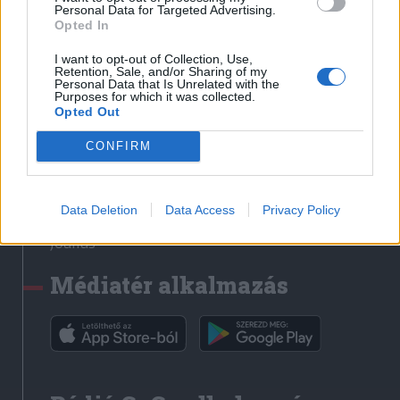
Médiatér
Personal Data for Targeted Advertising.
Opted In
Székely Sport
I want to opt-out of Collection, Use,
Liget
Retention, Sale, and/or Sharing of my
Personal Data that Is Unrelated with the
Krónika
Purposes for which it was collected.
Opted Out
Bihari Napló
Erdélyi Napló
CONFIRM
Főtér
Nőileg
Data Deletion
Data Access
Privacy Policy
Rádió GaGa
Jóállás
Médiatér alkalmazás