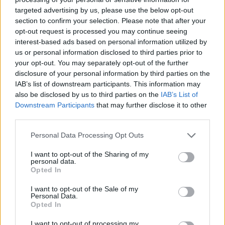
targeted advertising by us, please use the below opt-out
section to confirm your selection. Please note that after your
Hasznos
opt-out request is processed you may continue seeing
interest-based ads based on personal information utilized by
Impresszum
us or personal information disclosed to third parties prior to
your opt-out. You may separately opt-out of the further
Szerzői jogok
disclosure of your personal information by third parties on the
Adatvédelmi tájékoztató
IAB’s list of downstream participants. This information may
Cookie-kezelési tájékoztató
also be disclosed by us to third parties on the
IAB’s List of
Downstream Participants
that may further disclose it to other
Hozzászólási szabályzat
third parties.
Nyomtatott lapjaink archívuma
Székely Hírmondó archívuma
Personal Data Processing Opt Outs
Médiaajánlat
I want to opt-out of the Sharing of my
personal data.
Opted In
Látogatottsági adatok
I want to opt-out of the Sale of my
Personal Data.
Sütibeállítások
Opted In
I want to opt-out of processing my