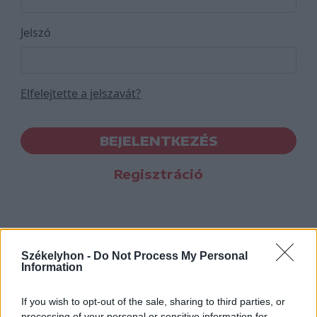
Jelszó
Elfelejtette a jelszavát?
BEJELENTKEZÉS
Regisztráció
Székelyhon -
Do Not Process My Personal
Information
If you wish to opt-out of the sale, sharing to third parties, or
processing of your personal or sensitive information for