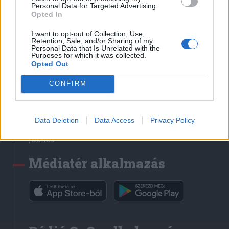
Médiatér
Personal Data for Targeted Advertising.
Opted In
Székely Sport
I want to opt-out of Collection, Use,
Liget
Retention, Sale, and/or Sharing of my
Personal Data that Is Unrelated with the
Krónika
Purposes for which it was collected.
Opted Out
Bihari Napló
Erdélyi Napló
CONFIRM
Főtér
Nőileg
Data Deletion
Data Access
Privacy Policy
Rádió GaGa
Jóállás
Médiatér alkalmazás