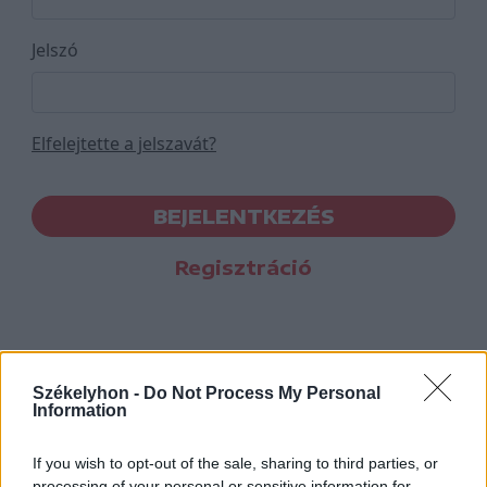
Jelszó
Elfelejtette a jelszavát?
BEJELENTKEZÉS
Regisztráció
Székelyhon -
Do Not Process My Personal
Information
If you wish to opt-out of the sale, sharing to third parties, or
processing of your personal or sensitive information for