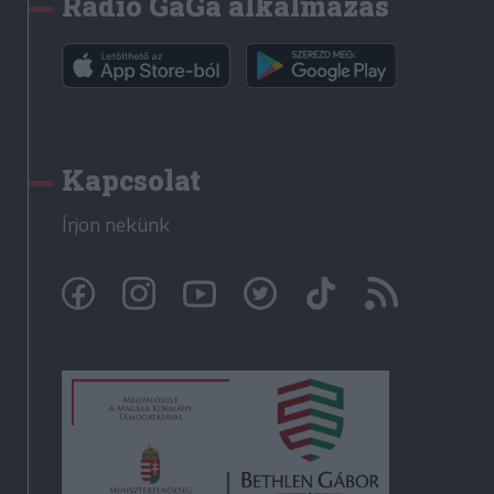
Rádió GaGa alkalmazás
Kapcsolat
Írjon nekünk