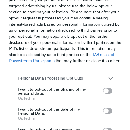
targeted advertising by us, please use the below opt-out
section to confirm your selection. Please note that after your
Hasznos
opt-out request is processed you may continue seeing
interest-based ads based on personal information utilized by
Impresszum
us or personal information disclosed to third parties prior to
your opt-out. You may separately opt-out of the further
Szerzői jogok
disclosure of your personal information by third parties on the
Adatvédelmi tájékoztató
IAB’s list of downstream participants. This information may
Cookie-kezelési tájékoztató
also be disclosed by us to third parties on the
IAB’s List of
Downstream Participants
that may further disclose it to other
Hozzászólási szabályzat
third parties.
Nyomtatott lapjaink archívuma
Székely Hírmondó archívuma
Personal Data Processing Opt Outs
Médiaajánlat
I want to opt-out of the Sharing of my
personal data.
Opted In
Látogatottsági adatok
I want to opt-out of the Sale of my
Personal Data.
Sütibeállítások
Opted In
I want to opt-out of processing my