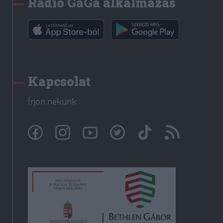
Rádió GaGa alkalmazás
Kapcsolat
Írjon nekünk