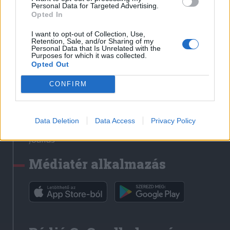
Médiatér
Personal Data for Targeted Advertising.
Opted In
Székely Sport
I want to opt-out of Collection, Use,
Liget
Retention, Sale, and/or Sharing of my
Personal Data that Is Unrelated with the
Krónika
Purposes for which it was collected.
Opted Out
Bihari Napló
Erdélyi Napló
CONFIRM
Főtér
Nőileg
Data Deletion
Data Access
Privacy Policy
Rádió GaGa
Jóállás
Médiatér alkalmazás