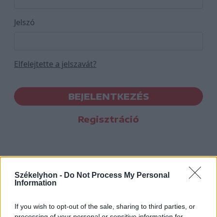
Jelszó
Elfelejtette a jelszavát?
BEJELENTKEZÉS
Regisztráció
Székelyhon -
Do Not Process My Personal
Information
If you wish to opt-out of the sale, sharing to third parties, or
processing of your personal or sensitive information for