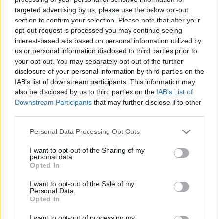
targeted advertising by us, please use the below opt-out
section to confirm your selection. Please note that after your
Hasznos
opt-out request is processed you may continue seeing
interest-based ads based on personal information utilized by
Impresszum
us or personal information disclosed to third parties prior to
your opt-out. You may separately opt-out of the further
Szerzői jogok
disclosure of your personal information by third parties on the
Adatvédelmi tájékoztató
IAB’s list of downstream participants. This information may
Cookie-kezelési tájékoztató
also be disclosed by us to third parties on the
IAB’s List of
Downstream Participants
that may further disclose it to other
Hozzászólási szabályzat
third parties.
Nyomtatott lapjaink archívuma
Székely Hírmondó archívuma
Personal Data Processing Opt Outs
Médiaajánlat
I want to opt-out of the Sharing of my
personal data.
Opted In
Látogatottsági adatok
I want to opt-out of the Sale of my
Personal Data.
Sütibeállítások
Opted In
I want to opt-out of processing my