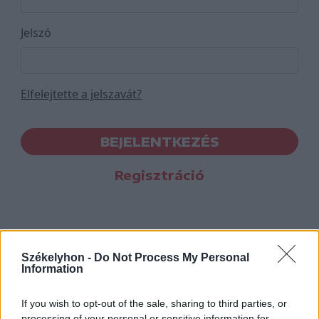
Jelszó
Elfelejtette a jelszavát?
BEJELENTKEZÉS
Regisztráció
Székelyhon -
Do Not Process My Personal
Information
If you wish to opt-out of the sale, sharing to third parties, or
processing of your personal or sensitive information for