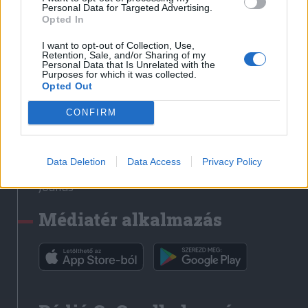
Médiatér
Personal Data for Targeted Advertising.
Opted In
Székely Sport
I want to opt-out of Collection, Use,
Liget
Retention, Sale, and/or Sharing of my
Personal Data that Is Unrelated with the
Krónika
Purposes for which it was collected.
Opted Out
Bihari Napló
Erdélyi Napló
CONFIRM
Főtér
Nőileg
Data Deletion
Data Access
Privacy Policy
Rádió GaGa
Jóállás
Médiatér alkalmazás