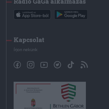
Rádió GaGa alkalmazás
Kapcsolat
Írjon nekünk