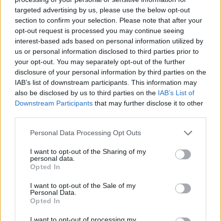
targeted advertising by us, please use the below opt-out
section to confirm your selection. Please note that after your
Hasznos
opt-out request is processed you may continue seeing
interest-based ads based on personal information utilized by
Impresszum
us or personal information disclosed to third parties prior to
your opt-out. You may separately opt-out of the further
Szerzői jogok
disclosure of your personal information by third parties on the
Adatvédelmi tájékoztató
IAB’s list of downstream participants. This information may
Cookie-kezelési tájékoztató
also be disclosed by us to third parties on the
IAB’s List of
Downstream Participants
that may further disclose it to other
Hozzászólási szabályzat
third parties.
Nyomtatott lapjaink archívuma
Székely Hírmondó archívuma
Personal Data Processing Opt Outs
Médiaajánlat
I want to opt-out of the Sharing of my
personal data.
Opted In
Látogatottsági adatok
I want to opt-out of the Sale of my
Personal Data.
Sütibeállítások
Opted In
I want to opt-out of processing my