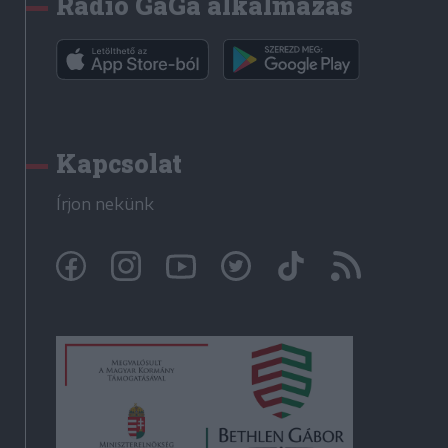
Rádió GaGa alkalmazás
Kapcsolat
Írjon nekünk