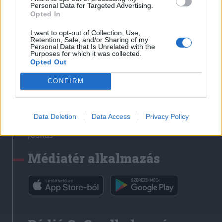
Médiatér
Personal Data for Targeted Advertising.
Opted In
Székely Sport
I want to opt-out of Collection, Use,
Liget
Retention, Sale, and/or Sharing of my
Personal Data that Is Unrelated with the
Krónika
Purposes for which it was collected.
Opted Out
Bihari Napló
Erdélyi Napló
CONFIRM
Főtér
Nőileg
Data Deletion
Data Access
Privacy Policy
Rádió GaGa
Jóállás
Médiatér alkalmazás