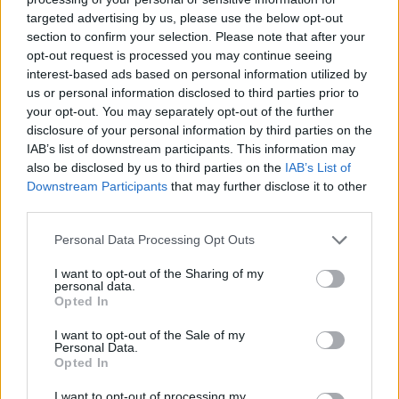
targeted advertising by us, please use the below opt-out
section to confirm your selection. Please note that after your
Hasznos
opt-out request is processed you may continue seeing
interest-based ads based on personal information utilized by
Impresszum
us or personal information disclosed to third parties prior to
your opt-out. You may separately opt-out of the further
Szerzői jogok
disclosure of your personal information by third parties on the
Adatvédelmi tájékoztató
IAB’s list of downstream participants. This information may
Cookie-kezelési tájékoztató
also be disclosed by us to third parties on the
IAB’s List of
Downstream Participants
that may further disclose it to other
Hozzászólási szabályzat
third parties.
Nyomtatott lapjaink archívuma
Székely Hírmondó archívuma
Personal Data Processing Opt Outs
Médiaajánlat
I want to opt-out of the Sharing of my
personal data.
Opted In
Látogatottsági adatok
I want to opt-out of the Sale of my
Personal Data.
Sütibeállítások
Opted In
I want to opt-out of processing my