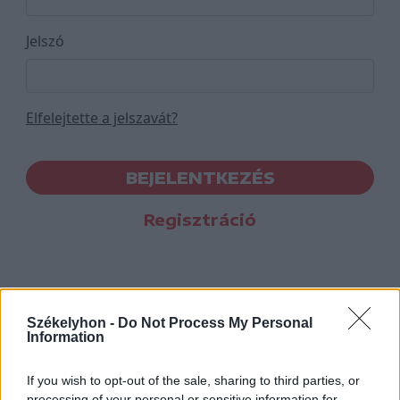
Jelszó
Elfelejtette a jelszavát?
BEJELENTKEZÉS
Regisztráció
Székelyhon -
Do Not Process My Personal
Information
If you wish to opt-out of the sale, sharing to third parties, or
processing of your personal or sensitive information for