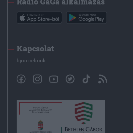
Rádió GaGa alkalmazás
Kapcsolat
Írjon nekünk