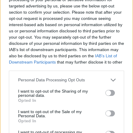
targeted advertising by us, please use the below opt-out
section to confirm your selection. Please note that after your
Hasznos
opt-out request is processed you may continue seeing
interest-based ads based on personal information utilized by
Impresszum
us or personal information disclosed to third parties prior to
your opt-out. You may separately opt-out of the further
Szerzői jogok
disclosure of your personal information by third parties on the
Adatvédelmi tájékoztató
IAB’s list of downstream participants. This information may
Cookie-kezelési tájékoztató
also be disclosed by us to third parties on the
IAB’s List of
Downstream Participants
that may further disclose it to other
Hozzászólási szabályzat
third parties.
Nyomtatott lapjaink archívuma
Székely Hírmondó archívuma
Personal Data Processing Opt Outs
Médiaajánlat
I want to opt-out of the Sharing of my
personal data.
Opted In
Látogatottsági adatok
I want to opt-out of the Sale of my
Personal Data.
Sütibeállítások
Opted In
I want to opt-out of processing my