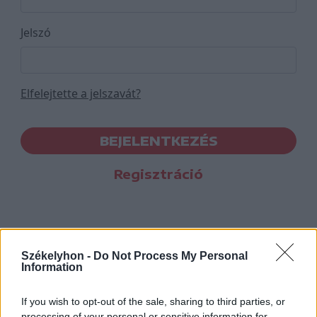
Jelszó
Elfelejtette a jelszavát?
BEJELENTKEZÉS
Regisztráció
Székelyhon -
Do Not Process My Personal
Information
If you wish to opt-out of the sale, sharing to third parties, or
processing of your personal or sensitive information for