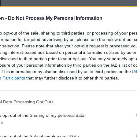
E-mail-cím
on -
Do Not Process My Personal Information
to opt-out of the sale, sharing to third parties, or processing of your per
Jelszó
formation for targeted advertising by us, please use the below opt-out s
r selection. Please note that after your opt-out request is processed y
eing interest-based ads based on personal information utilized by us or
disclosed to third parties prior to your opt-out. You may separately opt-
Elfelejtette a jelszavát?
losure of your personal information by third parties on the IAB’s list of
. This information may also be disclosed by us to third parties on the
IA
Participants
that may further disclose it to other third parties.
BEJELENTKEZÉS
Regisztráció
l Data Processing Opt Outs
o opt-out of the Sharing of my personal data.
In
o opt-out of the Sale of my Personal Data.