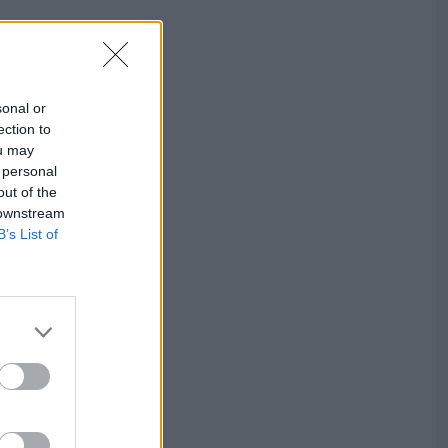
sonal or
ection to
ou may
 personal
out of the
 downstream
B’s List of