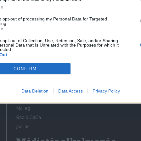
In
to opt-out of processing my Personal Data for Targeted
ing.
In
Médiatér
o opt-out of Collection, Use, Retention, Sale, and/or Sharing
ersonal Data that Is Unrelated with the Purposes for which it
lected.
Székely Sport
Out
Liget
CONFIRM
Krónika
Bihari Napló
Erdélyi Napló
Data Deletion
Data Access
Privacy Policy
Főtér
Nőileg
Rádió GaGa
Jóállás