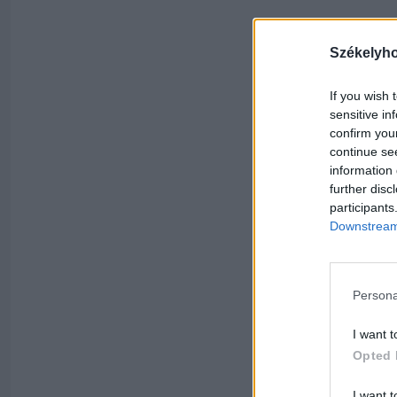
Székelyh
If you wish 
sensitive in
confirm you
continue se
information 
further disc
participants
Downstream 
Persona
I want t
Opted 
I want t