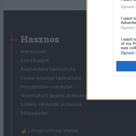
Opted 
I want 
Advertis
Opted 
Hasznos
I want t
of my P
was col
Impresszum
Opted 
Szerzői jogok
Adatvédelmi tájékoztató
Cookie-kezelési tájékoztató
Hozzászólási szabályzat
Nyomtatott lapjaink archívuma
Székely Hírmondó archívuma
Médiaajánlat
Látogatottsági adatok