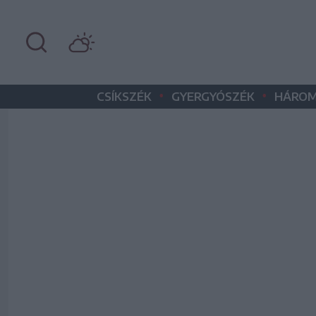
•
•
CSÍKSZÉK
GYERGYÓSZÉK
HÁROM