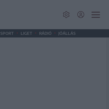
•
•
•
SPORT
LIGET
RÁDIÓ
JÓÁLLÁS