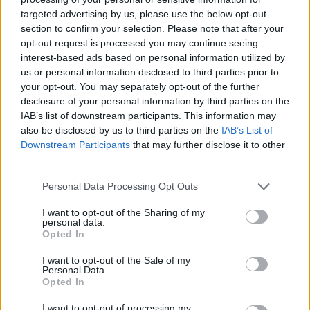
targeted advertising by us, please use the below opt-out
section to confirm your selection. Please note that after your
Hasznos
opt-out request is processed you may continue seeing
interest-based ads based on personal information utilized by
Impresszum
us or personal information disclosed to third parties prior to
your opt-out. You may separately opt-out of the further
Szerzői jogok
disclosure of your personal information by third parties on the
Adatvédelmi tájékoztató
IAB’s list of downstream participants. This information may
Cookie-kezelési tájékoztató
also be disclosed by us to third parties on the
IAB’s List of
Downstream Participants
that may further disclose it to other
Hozzászólási szabályzat
third parties.
Nyomtatott lapjaink archívuma
Székely Hírmondó archívuma
Personal Data Processing Opt Outs
Médiaajánlat
I want to opt-out of the Sharing of my
personal data.
Opted In
Látogatottsági adatok
I want to opt-out of the Sale of my
Personal Data.
Sütibeállítások
Opted In
I want to opt-out of processing my