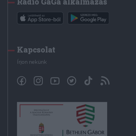
Rádió GaGa alkalmazás
Kapcsolat
Írjon nekünk