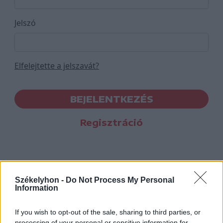
Jelszó
Elfelejtette a jelszavát?
BEJELENTKEZÉS
Regisztráció
Székelyhon -
Do Not Process My Personal
Information
If you wish to opt-out of the sale, sharing to third parties, or
processing of your personal or sensitive information for