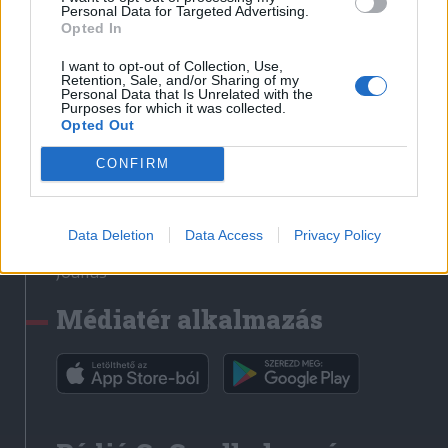
Médiatér
Personal Data for Targeted Advertising.
Opted In
Székely Sport
I want to opt-out of Collection, Use,
Liget
Retention, Sale, and/or Sharing of my
Personal Data that Is Unrelated with the
Krónika
Purposes for which it was collected.
Opted Out
Bihari Napló
Erdélyi Napló
CONFIRM
Főtér
Nőileg
Data Deletion
Data Access
Privacy Policy
Rádió GaGa
Jóállás
Médiatér alkalmazás