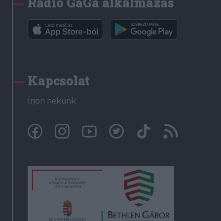
Rádió GaGa alkalmazás
Kapcsolat
Írjon nekünk