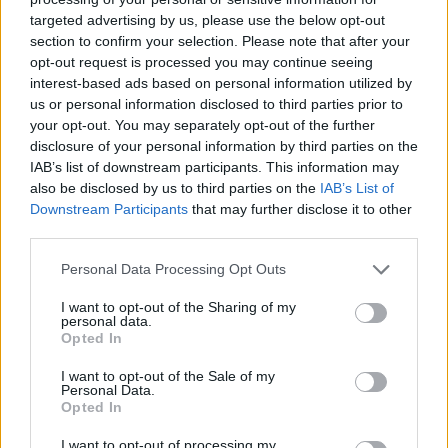
targeted advertising by us, please use the below opt-out
section to confirm your selection. Please note that after your
Hasznos
opt-out request is processed you may continue seeing
interest-based ads based on personal information utilized by
Impresszum
us or personal information disclosed to third parties prior to
your opt-out. You may separately opt-out of the further
Szerzői jogok
disclosure of your personal information by third parties on the
Adatvédelmi tájékoztató
IAB’s list of downstream participants. This information may
Cookie-kezelési tájékoztató
also be disclosed by us to third parties on the
IAB’s List of
Downstream Participants
that may further disclose it to other
Hozzászólási szabályzat
third parties.
Nyomtatott lapjaink archívuma
Székely Hírmondó archívuma
Personal Data Processing Opt Outs
Médiaajánlat
I want to opt-out of the Sharing of my
personal data.
Opted In
Látogatottsági adatok
I want to opt-out of the Sale of my
Personal Data.
Sütibeállítások
Opted In
I want to opt-out of processing my