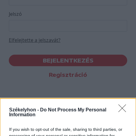
Jelszó
Elfelejtette a jelszavát?
BEJELENTKEZÉS
Regisztráció
Székelyhon -
Do Not Process My Personal
Information
If you wish to opt-out of the sale, sharing to third parties, or
processing of your personal or sensitive information for