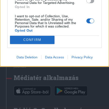
Médiatér
Personal Data for Targeted Advertising.
Opted In
Székely Sport
I want to opt-out of Collection, Use,
Liget
Retention, Sale, and/or Sharing of my
Personal Data that Is Unrelated with the
Krónika
Purposes for which it was collected.
Opted Out
Bihari Napló
Erdélyi Napló
CONFIRM
Főtér
Nőileg
Data Deletion
Data Access
Privacy Policy
Rádió GaGa
Jóállás
Médiatér alkalmazás