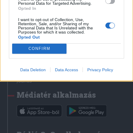
Médiatér
Personal Data for Targeted Advertising.
Opted In
Székely Sport
I want to opt-out of Collection, Use,
Liget
Retention, Sale, and/or Sharing of my
Personal Data that Is Unrelated with the
Krónika
Purposes for which it was collected.
Opted Out
Bihari Napló
Erdélyi Napló
CONFIRM
Főtér
Nőileg
Data Deletion
Data Access
Privacy Policy
Rádió GaGa
Jóállás
Médiatér alkalmazás