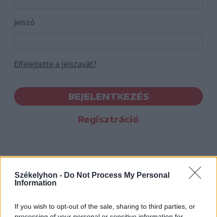
Jelszó
Elfelejtette a jelszavát?
BEJELENTKEZÉS
Regisztráció
Székelyhon -
Do Not Process My Personal
Information
If you wish to opt-out of the sale, sharing to third parties, or
processing of your personal or sensitive information for