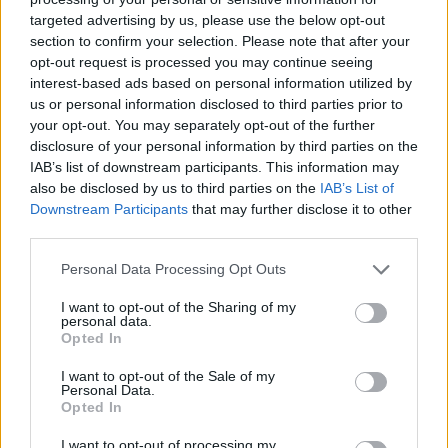
targeted advertising by us, please use the below opt-out
section to confirm your selection. Please note that after your
Hasznos
opt-out request is processed you may continue seeing
interest-based ads based on personal information utilized by
Impresszum
us or personal information disclosed to third parties prior to
your opt-out. You may separately opt-out of the further
Szerzői jogok
disclosure of your personal information by third parties on the
Adatvédelmi tájékoztató
IAB’s list of downstream participants. This information may
Cookie-kezelési tájékoztató
also be disclosed by us to third parties on the
IAB’s List of
Downstream Participants
that may further disclose it to other
Hozzászólási szabályzat
third parties.
Nyomtatott lapjaink archívuma
Székely Hírmondó archívuma
Personal Data Processing Opt Outs
Médiaajánlat
I want to opt-out of the Sharing of my
personal data.
Opted In
Látogatottsági adatok
I want to opt-out of the Sale of my
Personal Data.
Sütibeállítások
Opted In
I want to opt-out of processing my