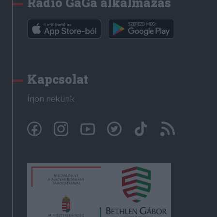
Rádió GaGa alkalmazás
Kapcsolat
Írjon nekünk