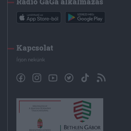
Rádió GaGa alkalmazás
Kapcsolat
Írjon nekünk