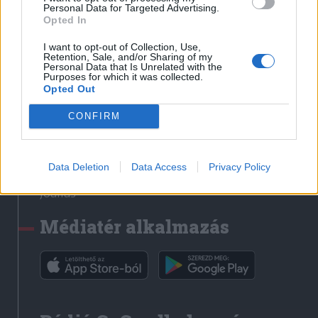
Médiatér
Personal Data for Targeted Advertising.
Opted In
Székely Sport
I want to opt-out of Collection, Use,
Liget
Retention, Sale, and/or Sharing of my
Personal Data that Is Unrelated with the
Krónika
Purposes for which it was collected.
Opted Out
Bihari Napló
Erdélyi Napló
CONFIRM
Főtér
Nőileg
Data Deletion
Data Access
Privacy Policy
Rádió GaGa
Jóállás
Médiatér alkalmazás