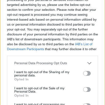
targeted advertising by us, please use the below opt-out
section to confirm your selection. Please note that after your
Hasznos
opt-out request is processed you may continue seeing
interest-based ads based on personal information utilized by
Impresszum
us or personal information disclosed to third parties prior to
your opt-out. You may separately opt-out of the further
Szerzői jogok
disclosure of your personal information by third parties on the
Adatvédelmi tájékoztató
IAB’s list of downstream participants. This information may
Cookie-kezelési tájékoztató
also be disclosed by us to third parties on the
IAB’s List of
Downstream Participants
that may further disclose it to other
Hozzászólási szabályzat
third parties.
Nyomtatott lapjaink archívuma
Székely Hírmondó archívuma
Personal Data Processing Opt Outs
Médiaajánlat
I want to opt-out of the Sharing of my
personal data.
Opted In
Látogatottsági adatok
I want to opt-out of the Sale of my
Personal Data.
Sütibeállítások
Opted In
I want to opt-out of processing my