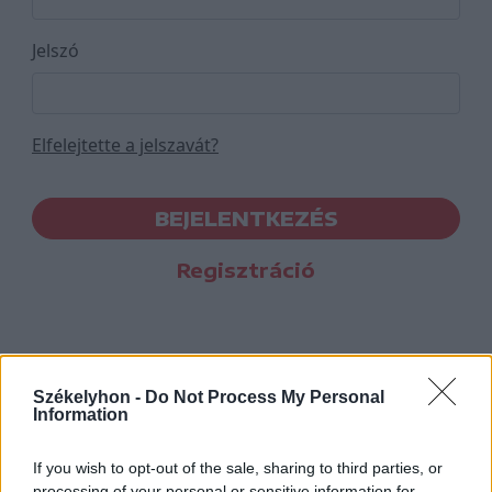
Jelszó
Elfelejtette a jelszavát?
BEJELENTKEZÉS
Regisztráció
Székelyhon -
Do Not Process My Personal
Information
If you wish to opt-out of the sale, sharing to third parties, or
processing of your personal or sensitive information for