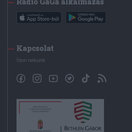
Rádió GaGa alkalmazás
Kapcsolat
Írjon nekünk