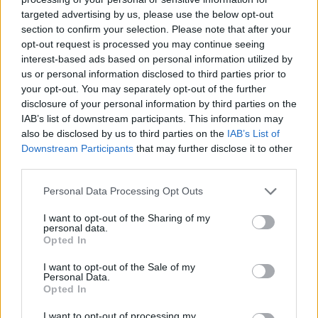
targeted advertising by us, please use the below opt-out
section to confirm your selection. Please note that after your
Hasznos
opt-out request is processed you may continue seeing
interest-based ads based on personal information utilized by
Impresszum
us or personal information disclosed to third parties prior to
your opt-out. You may separately opt-out of the further
Szerzői jogok
disclosure of your personal information by third parties on the
Adatvédelmi tájékoztató
IAB’s list of downstream participants. This information may
Cookie-kezelési tájékoztató
also be disclosed by us to third parties on the
IAB’s List of
Downstream Participants
that may further disclose it to other
Hozzászólási szabályzat
third parties.
Nyomtatott lapjaink archívuma
Székely Hírmondó archívuma
Personal Data Processing Opt Outs
Médiaajánlat
I want to opt-out of the Sharing of my
personal data.
Opted In
Látogatottsági adatok
I want to opt-out of the Sale of my
Personal Data.
Sütibeállítások
Opted In
I want to opt-out of processing my