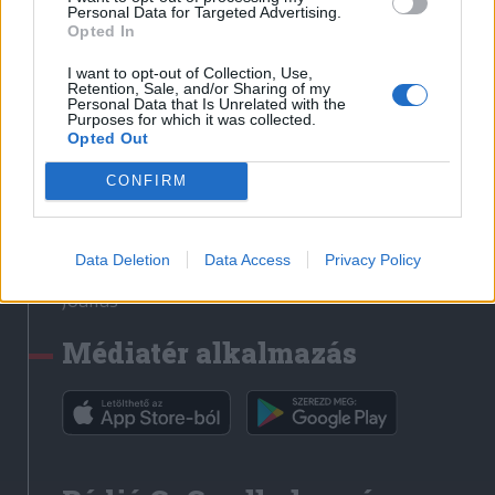
Médiatér
Personal Data for Targeted Advertising.
Opted In
Székely Sport
I want to opt-out of Collection, Use,
Liget
Retention, Sale, and/or Sharing of my
Personal Data that Is Unrelated with the
Krónika
Purposes for which it was collected.
Opted Out
Bihari Napló
Erdélyi Napló
CONFIRM
Főtér
Nőileg
Data Deletion
Data Access
Privacy Policy
Rádió GaGa
Jóállás
Médiatér alkalmazás