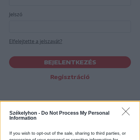
Jelszó
Elfelejtette a jelszavát?
BEJELENTKEZÉS
Regisztráció
Székelyhon -
Do Not Process My Personal
Information
If you wish to opt-out of the sale, sharing to third parties, or
processing of your personal or sensitive information for