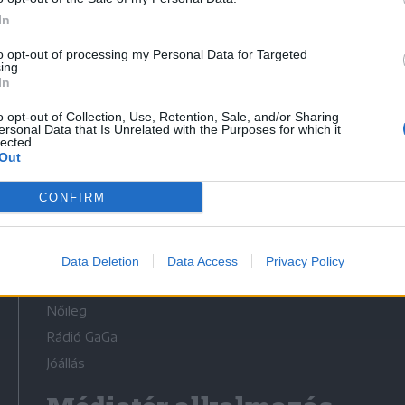
In
to opt-out of processing my Personal Data for Targeted
ing.
In
Médiatér
o opt-out of Collection, Use, Retention, Sale, and/or Sharing
ersonal Data that Is Unrelated with the Purposes for which it
lected.
Székely Sport
Out
Liget
CONFIRM
Krónika
Bihari Napló
Erdélyi Napló
Data Deletion
Data Access
Privacy Policy
Főtér
Nőileg
Rádió GaGa
Jóállás