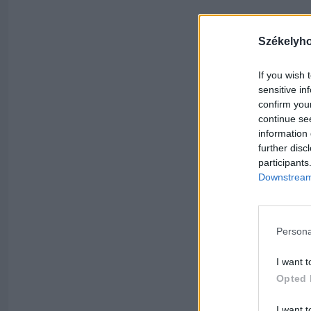
Székelyh
If you wish 
sensitive in
confirm you
continue se
information 
further disc
participants
Downstream 
Persona
I want t
Opted 
I want t