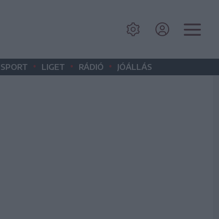
•
•
•
SPORT
LIGET
RÁDIÓ
JÓÁLLÁS