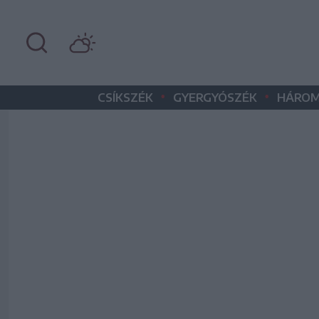
•
•
CSÍKSZÉK
GYERGYÓSZÉK
HÁROM