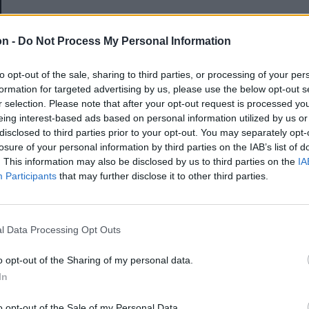
E-mail-cím
on -
Do Not Process My Personal Information
to opt-out of the sale, sharing to third parties, or processing of your per
Jelszó
formation for targeted advertising by us, please use the below opt-out s
r selection. Please note that after your opt-out request is processed y
eing interest-based ads based on personal information utilized by us or
disclosed to third parties prior to your opt-out. You may separately opt-
Elfelejtette a jelszavát?
losure of your personal information by third parties on the IAB’s list of
. This information may also be disclosed by us to third parties on the
IA
Participants
that may further disclose it to other third parties.
BEJELENTKEZÉS
Regisztráció
l Data Processing Opt Outs
o opt-out of the Sharing of my personal data.
In
o opt-out of the Sale of my Personal Data.