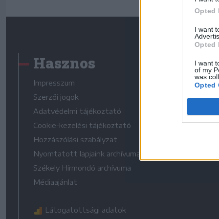
Opted 
I want 
Advertis
Opted 
Hasznos
I want t
of my P
was col
Impresszum
Opted 
Szerzői jogok
Adatvédelmi tájékoztató
Cookie-kezelési tájékoztató
Hozzászólási szabályzat
Nyomtatott lapjaink archívuma
Székely Hírmondó archívuma
Médiaajánlat
Látogatottsági adatok