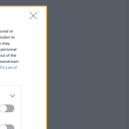
sonal or
ection to
ou may
 personal
out of the
 downstream
B’s List of