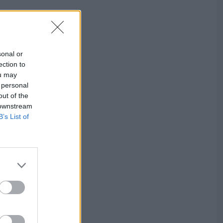
sonal or
ection to
ou may
 personal
out of the
 downstream
B’s List of