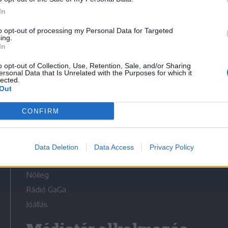
In
to opt-out of processing my Personal Data for Targeted
ing.
In
Médiatér
o opt-out of Collection, Use, Retention, Sale, and/or Sharing
ersonal Data that Is Unrelated with the Purposes for which it
lected.
Székely Sport
Out
Liget
CONFIRM
Krónika
Bihari Napló
Erdélyi Napló
Data Deletion
Data Access
Privacy Policy
Főtér
Nőileg
Rádió GaGa
Jóállás