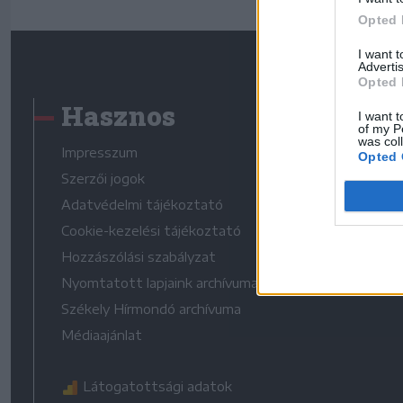
Opted 
I want 
Advertis
Opted 
Hasznos
I want t
of my P
was col
Impresszum
Opted 
Szerzői jogok
Adatvédelmi tájékoztató
Cookie-kezelési tájékoztató
Hozzászólási szabályzat
Nyomtatott lapjaink archívuma
Székely Hírmondó archívuma
Médiaajánlat
Látogatottsági adatok