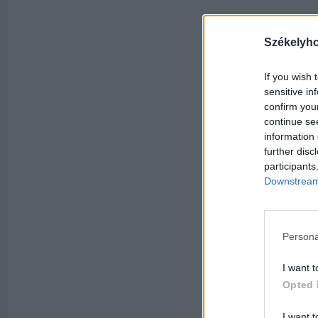
Székelyh
If you wish 
sensitive in
confirm you
continue se
information 
further disc
participants
Downstream 
Persona
I want t
Opted 
I want t