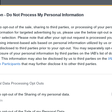
E-mail-cím
on -
Do Not Process My Personal Information
to opt-out of the sale, sharing to third parties, or processing of your per
Jelszó
formation for targeted advertising by us, please use the below opt-out s
r selection. Please note that after your opt-out request is processed y
eing interest-based ads based on personal information utilized by us or
disclosed to third parties prior to your opt-out. You may separately opt-
Elfelejtette a jelszavát?
losure of your personal information by third parties on the IAB’s list of
. This information may also be disclosed by us to third parties on the
IA
Participants
that may further disclose it to other third parties.
BEJELENTKEZÉS
Regisztráció
l Data Processing Opt Outs
o opt-out of the Sharing of my personal data.
In
o opt-out of the Sale of my Personal Data.