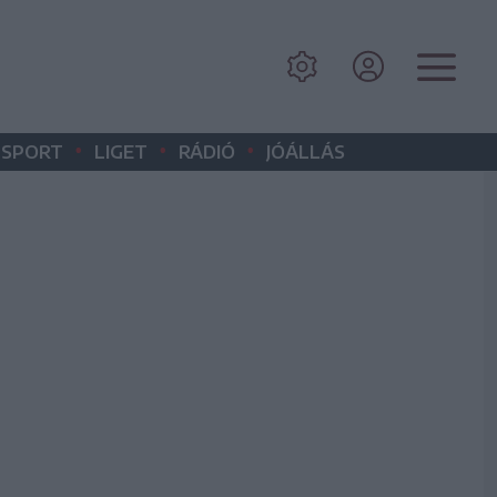
•
•
•
SPORT
LIGET
RÁDIÓ
JÓÁLLÁS