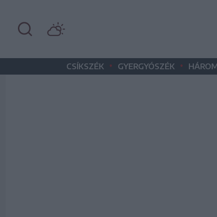
•
•
CSÍKSZÉK
GYERGYÓSZÉK
HÁROM