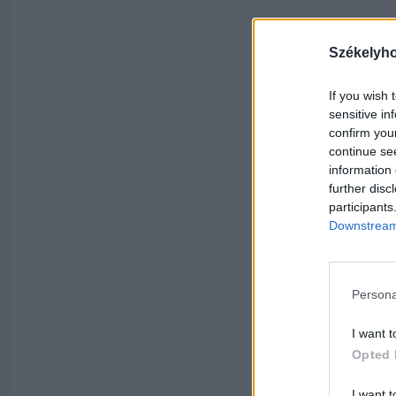
Székelyh
If you wish 
sensitive in
confirm you
continue se
information 
further disc
participants
Downstream 
Persona
I want t
Opted 
I want t