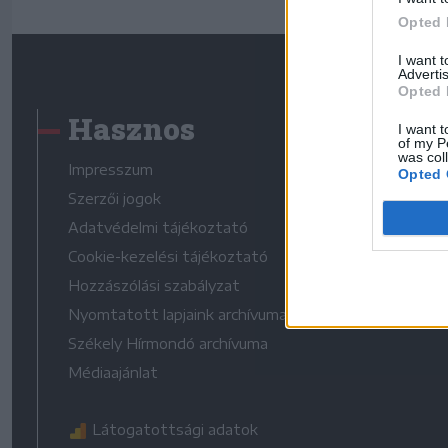
Opted 
I want 
Advertis
Opted 
Hasznos
I want t
of my P
was col
Impresszum
Opted 
Szerzői jogok
Adatvédelmi tájékoztató
Cookie-kezelési tájékoztató
Hozzászólási szabályzat
Nyomtatott lapjaink archívuma
Székely Hírmondó archívuma
Médiaajánlat
Látogatottsági adatok