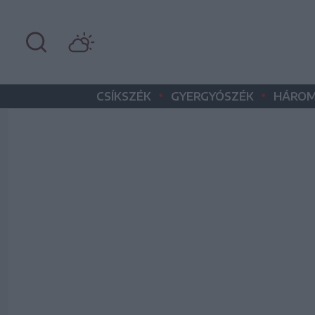
•
•
CSÍKSZÉK
GYERGYÓSZÉK
HÁROM