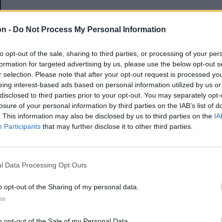
E-mail-cím
on -
Do Not Process My Personal Information
to opt-out of the sale, sharing to third parties, or processing of your per
Jelszó
formation for targeted advertising by us, please use the below opt-out s
r selection. Please note that after your opt-out request is processed y
eing interest-based ads based on personal information utilized by us or
disclosed to third parties prior to your opt-out. You may separately opt-
Elfelejtette a jelszavát?
losure of your personal information by third parties on the IAB’s list of
. This information may also be disclosed by us to third parties on the
IA
Participants
that may further disclose it to other third parties.
BEJELENTKEZÉS
Regisztráció
l Data Processing Opt Outs
o opt-out of the Sharing of my personal data.
In
o opt-out of the Sale of my Personal Data.