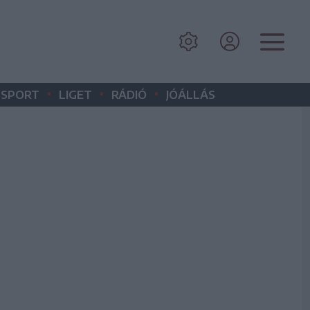
•
•
•
SPORT
LIGET
RÁDIÓ
JÓÁLLÁS