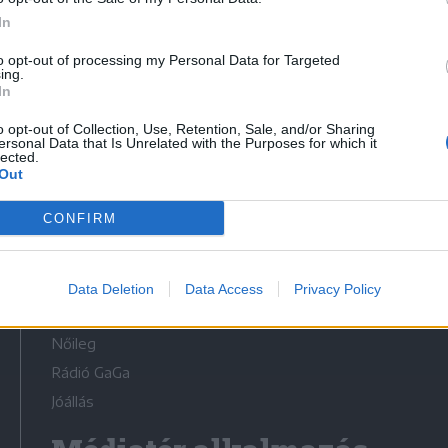
In
to opt-out of processing my Personal Data for Targeted
ing.
In
Médiatér
o opt-out of Collection, Use, Retention, Sale, and/or Sharing
ersonal Data that Is Unrelated with the Purposes for which it
lected.
Székely Sport
Out
Liget
CONFIRM
Krónika
Bihari Napló
Erdélyi Napló
Data Deletion
Data Access
Privacy Policy
Főtér
Nőileg
Rádió GaGa
Jóállás