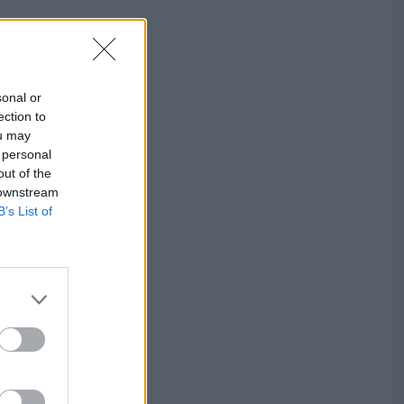
sonal or
ection to
ou may
 personal
out of the
 downstream
B’s List of