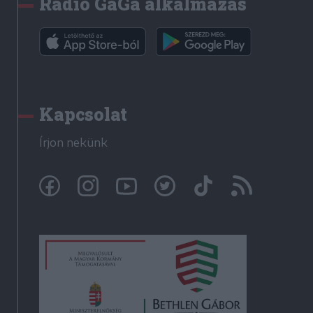
Rádió GaGa alkalmazás
Kapcsolat
Írjon nekünk