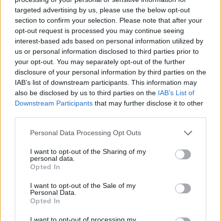
targeted advertising by us, please use the below opt-out
section to confirm your selection. Please note that after your
Hasznos
opt-out request is processed you may continue seeing
interest-based ads based on personal information utilized by
Impresszum
us or personal information disclosed to third parties prior to
your opt-out. You may separately opt-out of the further
Szerzői jogok
disclosure of your personal information by third parties on the
Adatvédelmi tájékoztató
IAB’s list of downstream participants. This information may
Cookie-kezelési tájékoztató
also be disclosed by us to third parties on the
IAB’s List of
Downstream Participants
that may further disclose it to other
Hozzászólási szabályzat
third parties.
Nyomtatott lapjaink archívuma
Székely Hírmondó archívuma
Personal Data Processing Opt Outs
Médiaajánlat
I want to opt-out of the Sharing of my
personal data.
Opted In
Látogatottsági adatok
I want to opt-out of the Sale of my
Personal Data.
Sütibeállítások
Opted In
I want to opt-out of processing my