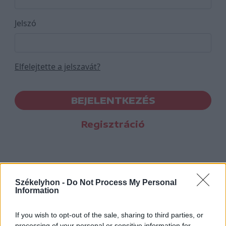
Jelszó
Elfelejtette a jelszavát?
BEJELENTKEZÉS
Regisztráció
Székelyhon -
Do Not Process My Personal
Information
If you wish to opt-out of the sale, sharing to third parties, or
processing of your personal or sensitive information for