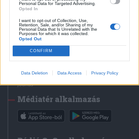
Médiatér
Personal Data for Targeted Advertising.
Opted In
Székely Sport
I want to opt-out of Collection, Use,
Liget
Retention, Sale, and/or Sharing of my
Personal Data that Is Unrelated with the
Krónika
Purposes for which it was collected.
Opted Out
Bihari Napló
Erdélyi Napló
CONFIRM
Főtér
Nőileg
Data Deletion
Data Access
Privacy Policy
Rádió GaGa
Jóállás
Médiatér alkalmazás