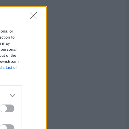
sonal or
ection to
ou may
 personal
out of the
 downstream
B’s List of