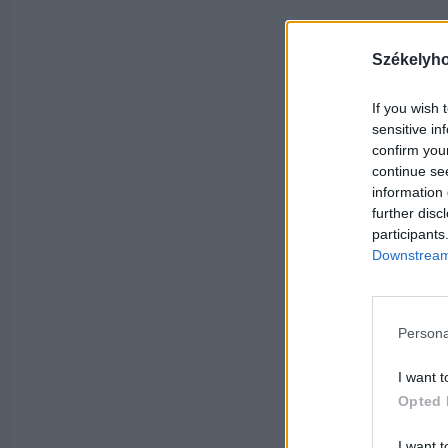
Székelyh
If you wish 
sensitive in
confirm you
continue se
information 
further disc
participants
Downstream 
Persona
I want t
Opted 
I want t