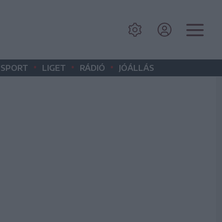
•
•
•
SPORT
LIGET
RÁDIÓ
JÓÁLLÁS