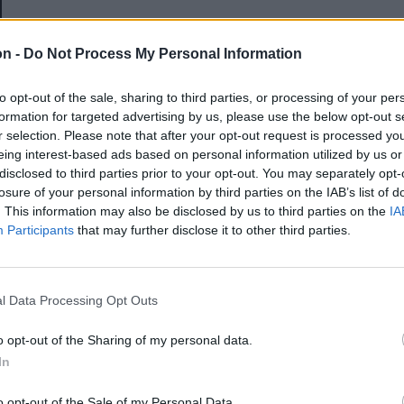
E-mail-cím
on -
Do Not Process My Personal Information
to opt-out of the sale, sharing to third parties, or processing of your per
Jelszó
formation for targeted advertising by us, please use the below opt-out s
r selection. Please note that after your opt-out request is processed y
eing interest-based ads based on personal information utilized by us or
disclosed to third parties prior to your opt-out. You may separately opt-
Elfelejtette a jelszavát?
losure of your personal information by third parties on the IAB’s list of
. This information may also be disclosed by us to third parties on the
IA
Participants
that may further disclose it to other third parties.
BEJELENTKEZÉS
Regisztráció
l Data Processing Opt Outs
o opt-out of the Sharing of my personal data.
In
o opt-out of the Sale of my Personal Data.