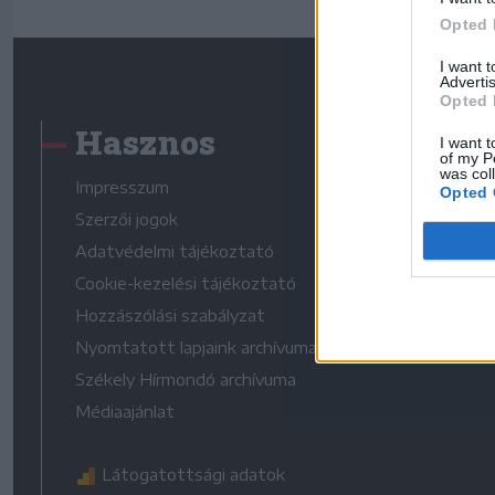
Opted 
I want 
Advertis
Opted 
Hasznos
I want t
of my P
was col
Impresszum
Opted 
Szerzői jogok
Adatvédelmi tájékoztató
Cookie-kezelési tájékoztató
Hozzászólási szabályzat
Nyomtatott lapjaink archívuma
Székely Hírmondó archívuma
Médiaajánlat
Látogatottsági adatok