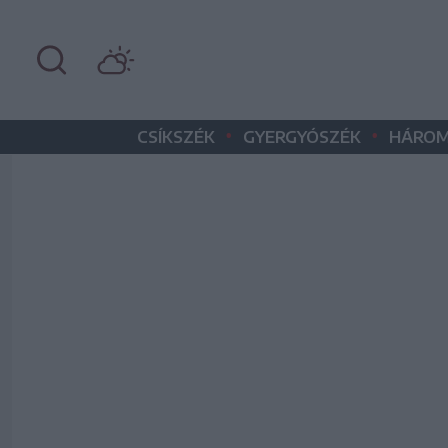
•
•
CSÍKSZÉK
GYERGYÓSZÉK
HÁROM