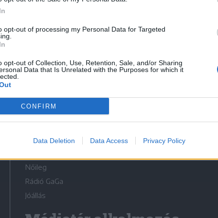
In
to opt-out of processing my Personal Data for Targeted
ing.
In
Médiatér
o opt-out of Collection, Use, Retention, Sale, and/or Sharing
ersonal Data that Is Unrelated with the Purposes for which it
lected.
Székely Sport
Out
Liget
CONFIRM
Krónika
Bihari Napló
Erdélyi Napló
Data Deletion
Data Access
Privacy Policy
Főtér
Nőileg
Rádió GaGa
Jóállás