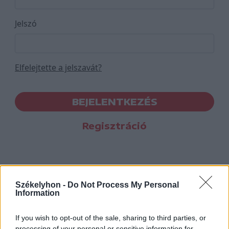
Jelszó
Elfelejtette a jelszavát?
BEJELENTKEZÉS
Regisztráció
Székelyhon -
Do Not Process My Personal
Information
If you wish to opt-out of the sale, sharing to third parties, or
processing of your personal or sensitive information for