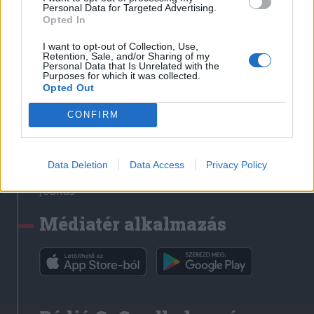
Médiatér
Personal Data for Targeted Advertising.
Opted In
Székely Sport
I want to opt-out of Collection, Use,
Liget
Retention, Sale, and/or Sharing of my
Personal Data that Is Unrelated with the
Krónika
Purposes for which it was collected.
Opted Out
Bihari Napló
Erdélyi Napló
CONFIRM
Főtér
Nőileg
Data Deletion
Data Access
Privacy Policy
Rádió GaGa
Jóállás
Médiatér alkalmazás