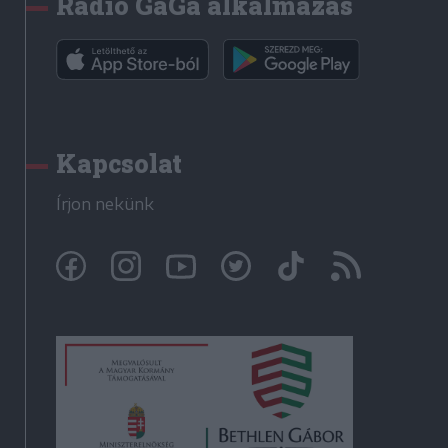
Rádió GaGa alkalmazás
Kapcsolat
Írjon nekünk