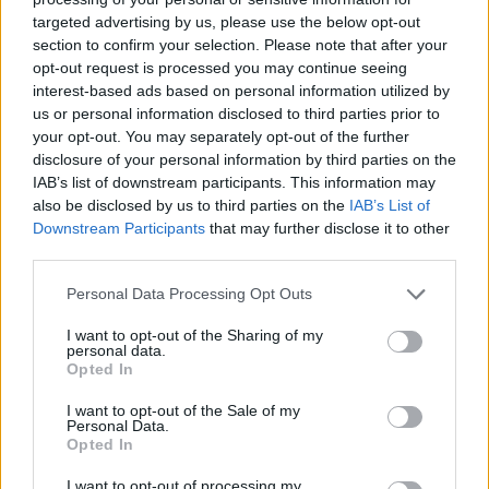
targeted advertising by us, please use the below opt-out
section to confirm your selection. Please note that after your
Hasznos
opt-out request is processed you may continue seeing
interest-based ads based on personal information utilized by
Impresszum
us or personal information disclosed to third parties prior to
your opt-out. You may separately opt-out of the further
Szerzői jogok
disclosure of your personal information by third parties on the
Adatvédelmi tájékoztató
IAB’s list of downstream participants. This information may
Cookie-kezelési tájékoztató
also be disclosed by us to third parties on the
IAB’s List of
Downstream Participants
that may further disclose it to other
Hozzászólási szabályzat
third parties.
Nyomtatott lapjaink archívuma
Székely Hírmondó archívuma
Personal Data Processing Opt Outs
Médiaajánlat
I want to opt-out of the Sharing of my
personal data.
Opted In
Látogatottsági adatok
I want to opt-out of the Sale of my
Personal Data.
Sütibeállítások
Opted In
I want to opt-out of processing my