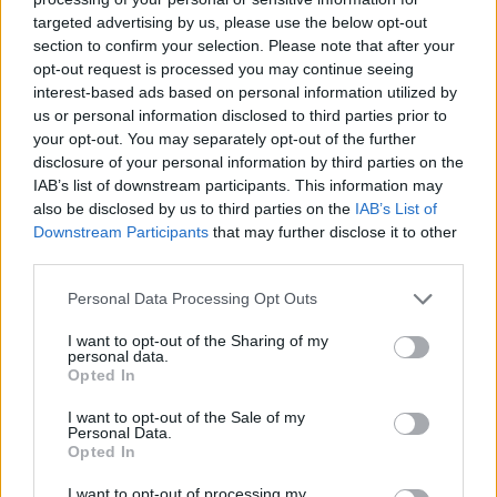
targeted advertising by us, please use the below opt-out
section to confirm your selection. Please note that after your
Hasznos
opt-out request is processed you may continue seeing
interest-based ads based on personal information utilized by
Impresszum
us or personal information disclosed to third parties prior to
your opt-out. You may separately opt-out of the further
Szerzői jogok
disclosure of your personal information by third parties on the
Adatvédelmi tájékoztató
IAB’s list of downstream participants. This information may
Cookie-kezelési tájékoztató
also be disclosed by us to third parties on the
IAB’s List of
Downstream Participants
that may further disclose it to other
Hozzászólási szabályzat
third parties.
Nyomtatott lapjaink archívuma
Székely Hírmondó archívuma
Personal Data Processing Opt Outs
Médiaajánlat
I want to opt-out of the Sharing of my
personal data.
Opted In
Látogatottsági adatok
I want to opt-out of the Sale of my
Personal Data.
Sütibeállítások
Opted In
I want to opt-out of processing my