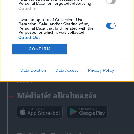
Médiatér
Personal Data for Targeted Advertising.
Opted In
Székely Sport
I want to opt-out of Collection, Use,
Liget
Retention, Sale, and/or Sharing of my
Personal Data that Is Unrelated with the
Krónika
Purposes for which it was collected.
Opted Out
Bihari Napló
Erdélyi Napló
CONFIRM
Főtér
Nőileg
Data Deletion
Data Access
Privacy Policy
Rádió GaGa
Jóállás
Médiatér alkalmazás