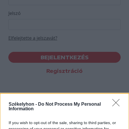
Jelszó
Elfelejtette a jelszavát?
BEJELENTKEZÉS
Regisztráció
Székelyhon -
Do Not Process My Personal
Information
If you wish to opt-out of the sale, sharing to third parties, or
processing of your personal or sensitive information for