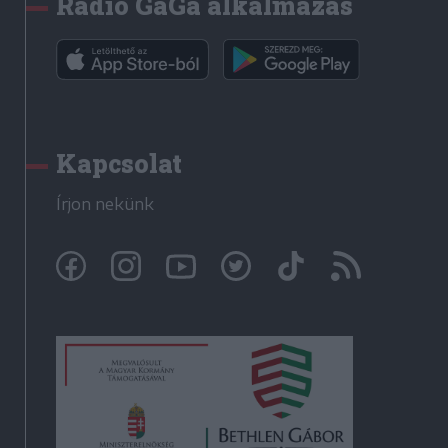
Rádió GaGa alkalmazás
Kapcsolat
Írjon nekünk