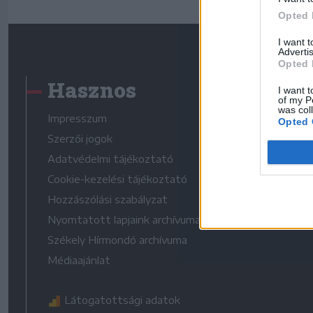
Opted 
I want 
Advertis
Opted 
Hasznos
I want t
of my P
was col
Impresszum
Opted 
Szerzői jogok
Adatvédelmi tájékoztató
Cookie-kezelési tájékoztató
Hozzászólási szabályzat
Nyomtatott lapjaink archívuma
Székely Hírmondó archívuma
Médiaajánlat
Látogatottsági adatok