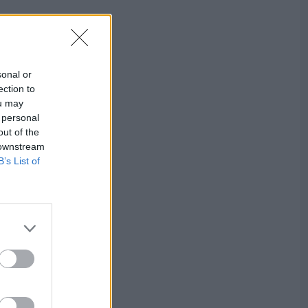
sonal or
ection to
ou may
 personal
out of the
 downstream
B’s List of