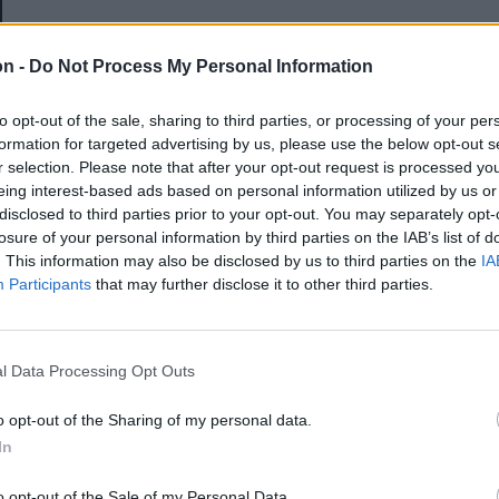
E-mail-cím
on -
Do Not Process My Personal Information
to opt-out of the sale, sharing to third parties, or processing of your per
Jelszó
formation for targeted advertising by us, please use the below opt-out s
r selection. Please note that after your opt-out request is processed y
eing interest-based ads based on personal information utilized by us or
disclosed to third parties prior to your opt-out. You may separately opt-
Elfelejtette a jelszavát?
losure of your personal information by third parties on the IAB’s list of
. This information may also be disclosed by us to third parties on the
IA
Participants
that may further disclose it to other third parties.
BEJELENTKEZÉS
Regisztráció
l Data Processing Opt Outs
o opt-out of the Sharing of my personal data.
In
o opt-out of the Sale of my Personal Data.