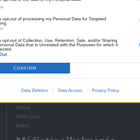
In
to opt-out of processing my Personal Data for Targeted
ing.
In
Médiatér
o opt-out of Collection, Use, Retention, Sale, and/or Sharing
ersonal Data that Is Unrelated with the Purposes for which it
lected.
Székely Sport
Out
Liget
CONFIRM
Krónika
Bihari Napló
Erdélyi Napló
Data Deletion
Data Access
Privacy Policy
Főtér
Nőileg
Rádió GaGa
Jóállás