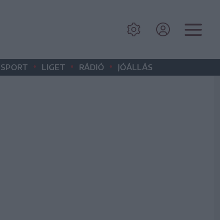
•
•
•
SPORT
LIGET
RÁDIÓ
JÓÁLLÁS