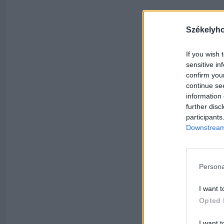
Székelyh
If you wish 
sensitive in
confirm you
continue se
information 
further disc
participants
Downstream 
Persona
I want t
Opted 
I want t