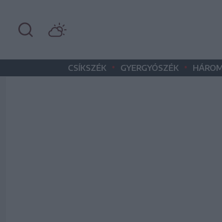
•
•
CSÍKSZÉK
GYERGYÓSZÉK
HÁROM