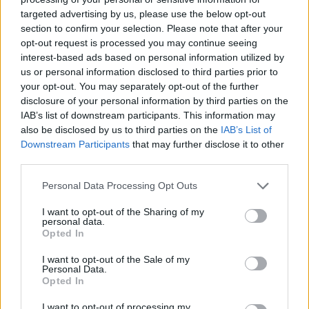
targeted advertising by us, please use the below opt-out
section to confirm your selection. Please note that after your
Hasznos
opt-out request is processed you may continue seeing
interest-based ads based on personal information utilized by
Impresszum
us or personal information disclosed to third parties prior to
your opt-out. You may separately opt-out of the further
Szerzői jogok
disclosure of your personal information by third parties on the
Adatvédelmi tájékoztató
IAB’s list of downstream participants. This information may
Cookie-kezelési tájékoztató
also be disclosed by us to third parties on the
IAB’s List of
Downstream Participants
that may further disclose it to other
Hozzászólási szabályzat
third parties.
Nyomtatott lapjaink archívuma
Székely Hírmondó archívuma
Personal Data Processing Opt Outs
Médiaajánlat
I want to opt-out of the Sharing of my
personal data.
Opted In
Látogatottsági adatok
I want to opt-out of the Sale of my
Personal Data.
Sütibeállítások
Opted In
I want to opt-out of processing my