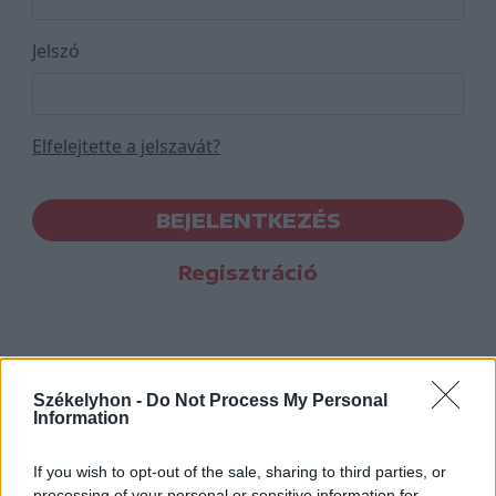
Jelszó
Elfelejtette a jelszavát?
BEJELENTKEZÉS
Regisztráció
Székelyhon -
Do Not Process My Personal
Information
If you wish to opt-out of the sale, sharing to third parties, or
processing of your personal or sensitive information for