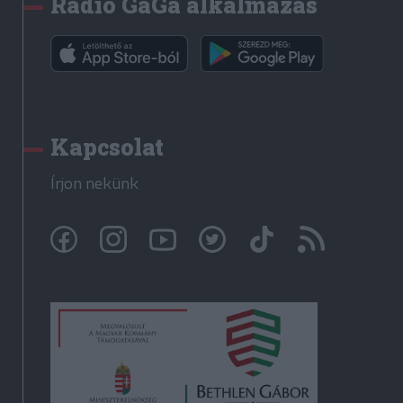
Rádió GaGa alkalmazás
Kapcsolat
Írjon nekünk