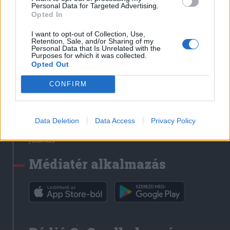
Médiatér
Personal Data for Targeted Advertising.
Opted In
Székely Sport
I want to opt-out of Collection, Use,
Liget
Retention, Sale, and/or Sharing of my
Personal Data that Is Unrelated with the
Krónika
Purposes for which it was collected.
Opted Out
Bihari Napló
Erdélyi Napló
CONFIRM
Főtér
Nőileg
Data Deletion
Data Access
Privacy Policy
Rádió GaGa
Jóállás
Médiatér alkalmazás