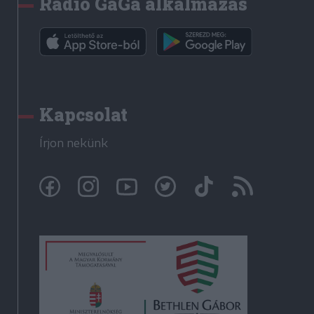
Rádió GaGa alkalmazás
Kapcsolat
Írjon nekünk