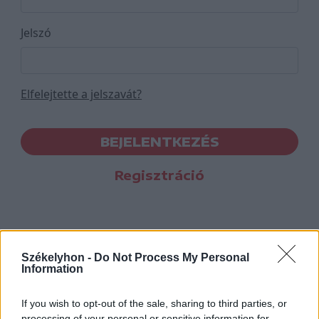
Jelszó
Elfelejtette a jelszavát?
BEJELENTKEZÉS
Regisztráció
Székelyhon -
Do Not Process My Personal
Information
If you wish to opt-out of the sale, sharing to third parties, or
processing of your personal or sensitive information for