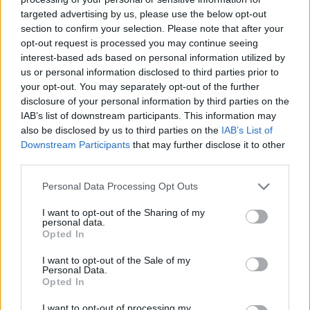
targeted advertising by us, please use the below opt-out
section to confirm your selection. Please note that after your
Hasznos
opt-out request is processed you may continue seeing
interest-based ads based on personal information utilized by
Impresszum
us or personal information disclosed to third parties prior to
your opt-out. You may separately opt-out of the further
Szerzői jogok
disclosure of your personal information by third parties on the
Adatvédelmi tájékoztató
IAB’s list of downstream participants. This information may
Cookie-kezelési tájékoztató
also be disclosed by us to third parties on the
IAB’s List of
Downstream Participants
that may further disclose it to other
Hozzászólási szabályzat
third parties.
Nyomtatott lapjaink archívuma
Székely Hírmondó archívuma
Personal Data Processing Opt Outs
Médiaajánlat
I want to opt-out of the Sharing of my
personal data.
Opted In
Látogatottsági adatok
I want to opt-out of the Sale of my
Personal Data.
Sütibeállítások
Opted In
I want to opt-out of processing my