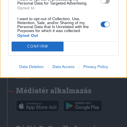
Médiatér
Personal Data for Targeted Advertising.
Opted In
Székely Sport
I want to opt-out of Collection, Use,
Liget
Retention, Sale, and/or Sharing of my
Personal Data that Is Unrelated with the
Krónika
Purposes for which it was collected.
Opted Out
Bihari Napló
Erdélyi Napló
CONFIRM
Főtér
Nőileg
Data Deletion
Data Access
Privacy Policy
Rádió GaGa
Jóállás
Médiatér alkalmazás