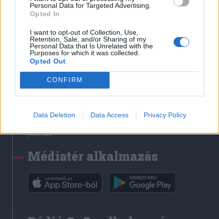
Médiatér
Personal Data for Targeted Advertising.
Opted In
Székely Sport
I want to opt-out of Collection, Use,
Liget
Retention, Sale, and/or Sharing of my
Personal Data that Is Unrelated with the
Krónika
Purposes for which it was collected.
Opted Out
Bihari Napló
Erdélyi Napló
CONFIRM
Főtér
Nőileg
Data Deletion
Data Access
Privacy Policy
Rádió GaGa
Jóállás
Médiatér alkalmazás