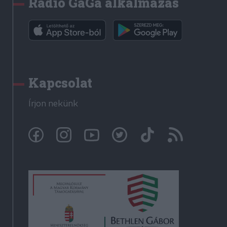
Rádió GaGa alkalmazás
Kapcsolat
Írjon nekünk