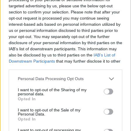
targeted advertising by us, please use the below opt-out
section to confirm your selection. Please note that after your
Hasznos
opt-out request is processed you may continue seeing
interest-based ads based on personal information utilized by
Impresszum
us or personal information disclosed to third parties prior to
your opt-out. You may separately opt-out of the further
Szerzői jogok
disclosure of your personal information by third parties on the
Adatvédelmi tájékoztató
IAB’s list of downstream participants. This information may
Cookie-kezelési tájékoztató
also be disclosed by us to third parties on the
IAB’s List of
Downstream Participants
that may further disclose it to other
Hozzászólási szabályzat
third parties.
Nyomtatott lapjaink archívuma
Székely Hírmondó archívuma
Personal Data Processing Opt Outs
Médiaajánlat
I want to opt-out of the Sharing of my
personal data.
Opted In
Látogatottsági adatok
I want to opt-out of the Sale of my
Personal Data.
Sütibeállítások
Opted In
I want to opt-out of processing my