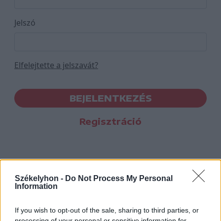
Jelszó
Elfelejtette a jelszavát?
BEJELENTKEZÉS
Regisztráció
Székelyhon -
Do Not Process My Personal
Information
If you wish to opt-out of the sale, sharing to third parties, or
processing of your personal or sensitive information for