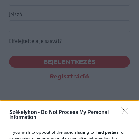
Jelszó
Elfelejtette a jelszavát?
BEJELENTKEZÉS
Regisztráció
Székelyhon -
Do Not Process My Personal
Information
If you wish to opt-out of the sale, sharing to third parties, or
processing of your personal or sensitive information for