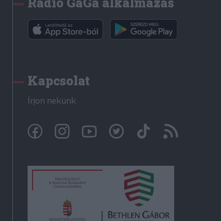
Rádió GaGa alkalmazás
Kapcsolat
Írjon nekünk