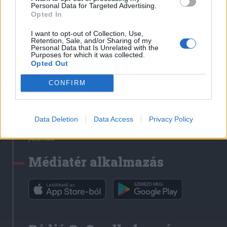
Médiatér
Personal Data for Targeted Advertising.
Opted In
Székely Sport
I want to opt-out of Collection, Use,
Liget
Retention, Sale, and/or Sharing of my
Personal Data that Is Unrelated with the
Krónika
Purposes for which it was collected.
Opted Out
Bihari Napló
Erdélyi Napló
CONFIRM
Főtér
Nőileg
Data Deletion
Data Access
Privacy Policy
Rádió GaGa
Jóállás
Médiatér alkalmazás