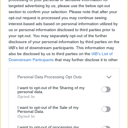
targeted advertising by us, please use the below opt-out
section to confirm your selection. Please note that after your
Hasznos
opt-out request is processed you may continue seeing
interest-based ads based on personal information utilized by
Impresszum
us or personal information disclosed to third parties prior to
your opt-out. You may separately opt-out of the further
Szerzői jogok
disclosure of your personal information by third parties on the
Adatvédelmi tájékoztató
IAB’s list of downstream participants. This information may
Cookie-kezelési tájékoztató
also be disclosed by us to third parties on the
IAB’s List of
Downstream Participants
that may further disclose it to other
Hozzászólási szabályzat
third parties.
Nyomtatott lapjaink archívuma
Székely Hírmondó archívuma
Personal Data Processing Opt Outs
Médiaajánlat
I want to opt-out of the Sharing of my
personal data.
Opted In
Látogatottsági adatok
I want to opt-out of the Sale of my
Personal Data.
Sütibeállítások
Opted In
I want to opt-out of processing my