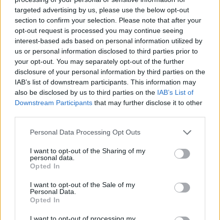
targeted advertising by us, please use the below opt-out
section to confirm your selection. Please note that after your
Hasznos
opt-out request is processed you may continue seeing
interest-based ads based on personal information utilized by
Impresszum
us or personal information disclosed to third parties prior to
your opt-out. You may separately opt-out of the further
Szerzői jogok
disclosure of your personal information by third parties on the
Adatvédelmi tájékoztató
IAB’s list of downstream participants. This information may
Cookie-kezelési tájékoztató
also be disclosed by us to third parties on the
IAB’s List of
Downstream Participants
that may further disclose it to other
Hozzászólási szabályzat
third parties.
Nyomtatott lapjaink archívuma
Székely Hírmondó archívuma
Personal Data Processing Opt Outs
Médiaajánlat
I want to opt-out of the Sharing of my
personal data.
Opted In
Látogatottsági adatok
I want to opt-out of the Sale of my
Personal Data.
Sütibeállítások
Opted In
I want to opt-out of processing my