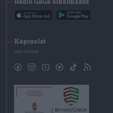
Rádió GaGa alkalmazás
Kapcsolat
Írjon nekünk