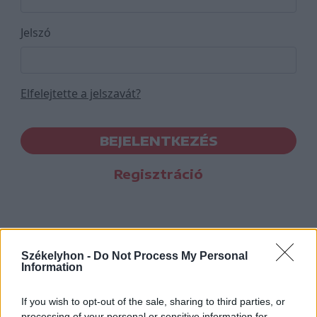
Jelszó
Elfelejtette a jelszavát?
BEJELENTKEZÉS
Regisztráció
Székelyhon -
Do Not Process My Personal
Information
If you wish to opt-out of the sale, sharing to third parties, or
processing of your personal or sensitive information for