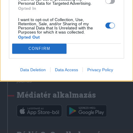
Médiatér
Personal Data for Targeted Advertising.
Opted In
Székely Sport
I want to opt-out of Collection, Use,
Liget
Retention, Sale, and/or Sharing of my
Personal Data that Is Unrelated with the
Krónika
Purposes for which it was collected.
Opted Out
Bihari Napló
Erdélyi Napló
CONFIRM
Főtér
Nőileg
Data Deletion
Data Access
Privacy Policy
Rádió GaGa
Jóállás
Médiatér alkalmazás