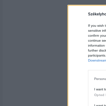
Székelyh
If you wish 
sensitive in
confirm you
continue se
information 
further disc
participants
Downstream 
Persona
I want t
Opted 
I want t