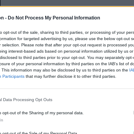
E-mail-cím
on -
Do Not Process My Personal Information
to opt-out of the sale, sharing to third parties, or processing of your per
Jelszó
formation for targeted advertising by us, please use the below opt-out s
r selection. Please note that after your opt-out request is processed y
eing interest-based ads based on personal information utilized by us or
disclosed to third parties prior to your opt-out. You may separately opt-
Elfelejtette a jelszavát?
losure of your personal information by third parties on the IAB’s list of
. This information may also be disclosed by us to third parties on the
IA
Participants
that may further disclose it to other third parties.
BEJELENTKEZÉS
Regisztráció
l Data Processing Opt Outs
o opt-out of the Sharing of my personal data.
In
o opt-out of the Sale of my Personal Data.