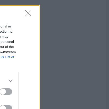
sonal or
ection to
ou may
 personal
out of the
 downstream
B’s List of