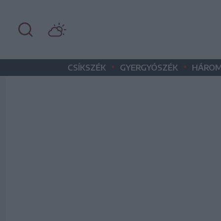
•
•
CSÍKSZÉK
GYERGYÓSZÉK
HÁROM