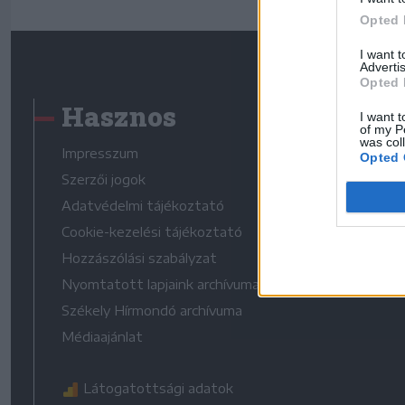
Opted 
I want 
Advertis
Opted 
Hasznos
I want t
of my P
was col
Impresszum
Opted 
Szerzői jogok
Adatvédelmi tájékoztató
Cookie-kezelési tájékoztató
Hozzászólási szabályzat
Nyomtatott lapjaink archívuma
Székely Hírmondó archívuma
Médiaajánlat
Látogatottsági adatok