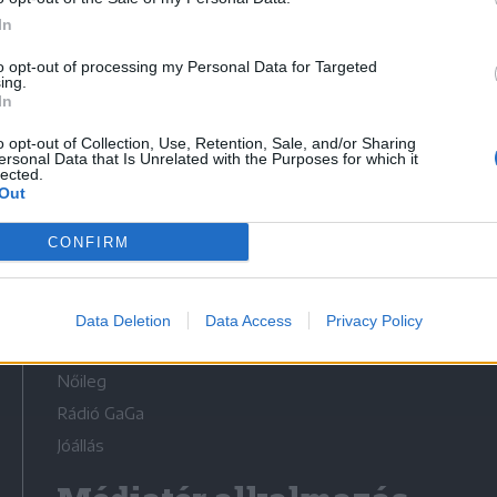
In
to opt-out of processing my Personal Data for Targeted
ing.
In
Médiatér
o opt-out of Collection, Use, Retention, Sale, and/or Sharing
ersonal Data that Is Unrelated with the Purposes for which it
lected.
Székely Sport
Out
Liget
CONFIRM
Krónika
Bihari Napló
Erdélyi Napló
Data Deletion
Data Access
Privacy Policy
Főtér
Nőileg
Rádió GaGa
Jóállás