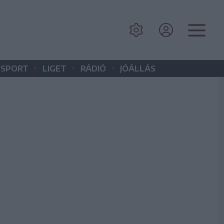
•
•
•
SPORT
LIGET
RÁDIÓ
JÓÁLLÁS