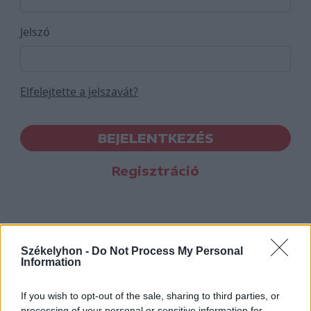
Jelszó
Elfelejtette a jelszavát?
BEJELENTKEZÉS
Regisztráció
Székelyhon -
Do Not Process My Personal
Information
If you wish to opt-out of the sale, sharing to third parties, or
processing of your personal or sensitive information for