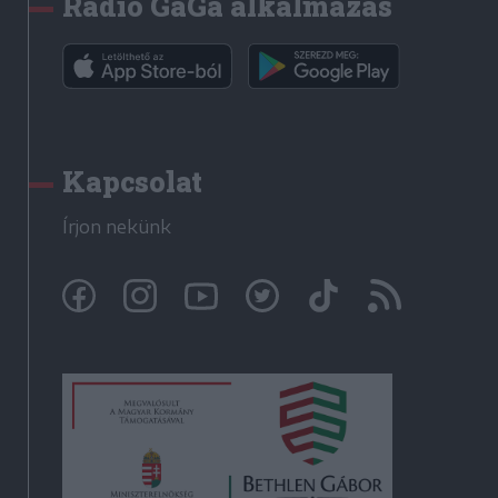
Rádió GaGa alkalmazás
Kapcsolat
Írjon nekünk