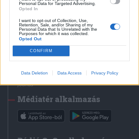
Médiatér
Personal Data for Targeted Advertising.
Opted In
Székely Sport
I want to opt-out of Collection, Use,
Liget
Retention, Sale, and/or Sharing of my
Personal Data that Is Unrelated with the
Krónika
Purposes for which it was collected.
Opted Out
Bihari Napló
Erdélyi Napló
CONFIRM
Főtér
Nőileg
Data Deletion
Data Access
Privacy Policy
Rádió GaGa
Jóállás
Médiatér alkalmazás