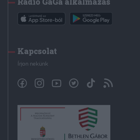
Rádió GaGa alkalmazás
Kapcsolat
Írjon nekünk