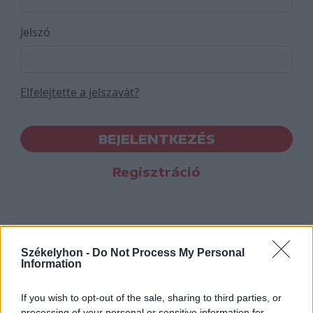
Jelszó
Elfelejtette a jelszavát?
BEJELENTKEZÉS
Regisztráció
Székelyhon -
Do Not Process My Personal
Information
If you wish to opt-out of the sale, sharing to third parties, or
processing of your personal or sensitive information for