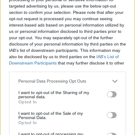
targeted advertising by us, please use the below opt-out
section to confirm your selection. Please note that after your
Hasznos
opt-out request is processed you may continue seeing
interest-based ads based on personal information utilized by
Impresszum
us or personal information disclosed to third parties prior to
your opt-out. You may separately opt-out of the further
Szerzői jogok
disclosure of your personal information by third parties on the
Adatvédelmi tájékoztató
IAB’s list of downstream participants. This information may
Cookie-kezelési tájékoztató
also be disclosed by us to third parties on the
IAB’s List of
Downstream Participants
that may further disclose it to other
Hozzászólási szabályzat
third parties.
Nyomtatott lapjaink archívuma
Székely Hírmondó archívuma
Personal Data Processing Opt Outs
Médiaajánlat
I want to opt-out of the Sharing of my
personal data.
Opted In
Látogatottsági adatok
I want to opt-out of the Sale of my
Personal Data.
Sütibeállítások
Opted In
I want to opt-out of processing my