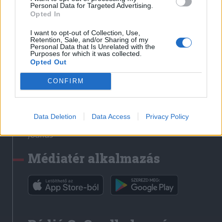
Médiatér
Personal Data for Targeted Advertising.
Opted In
Székely Sport
I want to opt-out of Collection, Use,
Liget
Retention, Sale, and/or Sharing of my
Personal Data that Is Unrelated with the
Krónika
Purposes for which it was collected.
Opted Out
Bihari Napló
Erdélyi Napló
CONFIRM
Főtér
Nőileg
Data Deletion
Data Access
Privacy Policy
Rádió GaGa
Jóállás
Médiatér alkalmazás