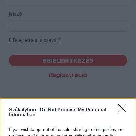
Jelszó
Elfelejtette a jelszavát?
BEJELENTKEZÉS
Regisztráció
Székelyhon -
Do Not Process My Personal
Information
If you wish to opt-out of the sale, sharing to third parties, or
processing of your personal or sensitive information for