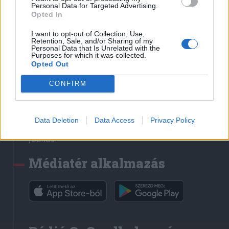
Médiatér
Personal Data for Targeted Advertising.
Opted In
Székely Sport
I want to opt-out of Collection, Use,
Liget
Retention, Sale, and/or Sharing of my
Personal Data that Is Unrelated with the
Krónika
Purposes for which it was collected.
Opted Out
Bihari Napló
Erdélyi Napló
CONFIRM
Főtér
Nőileg
Data Deletion
Data Access
Privacy Policy
Rádió GaGa
Jóállás
Médiatér alkalmazás