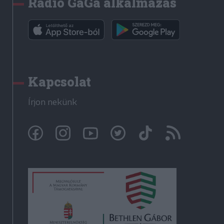
Rádió GaGa alkalmazás
Kapcsolat
Írjon nekünk