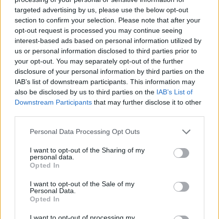
targeted advertising by us, please use the below opt-out
section to confirm your selection. Please note that after your
Hasznos
opt-out request is processed you may continue seeing
interest-based ads based on personal information utilized by
Impresszum
us or personal information disclosed to third parties prior to
your opt-out. You may separately opt-out of the further
Szerzői jogok
disclosure of your personal information by third parties on the
Adatvédelmi tájékoztató
IAB’s list of downstream participants. This information may
Cookie-kezelési tájékoztató
also be disclosed by us to third parties on the
IAB’s List of
Downstream Participants
that may further disclose it to other
Hozzászólási szabályzat
third parties.
Nyomtatott lapjaink archívuma
Székely Hírmondó archívuma
Personal Data Processing Opt Outs
Médiaajánlat
I want to opt-out of the Sharing of my
personal data.
Opted In
Látogatottsági adatok
I want to opt-out of the Sale of my
Personal Data.
Sütibeállítások
Opted In
I want to opt-out of processing my