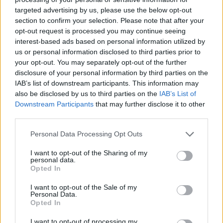
targeted advertising by us, please use the below opt-out
section to confirm your selection. Please note that after your
Hasznos
opt-out request is processed you may continue seeing
interest-based ads based on personal information utilized by
Impresszum
us or personal information disclosed to third parties prior to
your opt-out. You may separately opt-out of the further
Szerzői jogok
disclosure of your personal information by third parties on the
Adatvédelmi tájékoztató
IAB’s list of downstream participants. This information may
Cookie-kezelési tájékoztató
also be disclosed by us to third parties on the
IAB’s List of
Downstream Participants
that may further disclose it to other
Hozzászólási szabályzat
third parties.
Nyomtatott lapjaink archívuma
Székely Hírmondó archívuma
Personal Data Processing Opt Outs
Médiaajánlat
I want to opt-out of the Sharing of my
personal data.
Opted In
Látogatottsági adatok
I want to opt-out of the Sale of my
Personal Data.
Sütibeállítások
Opted In
I want to opt-out of processing my