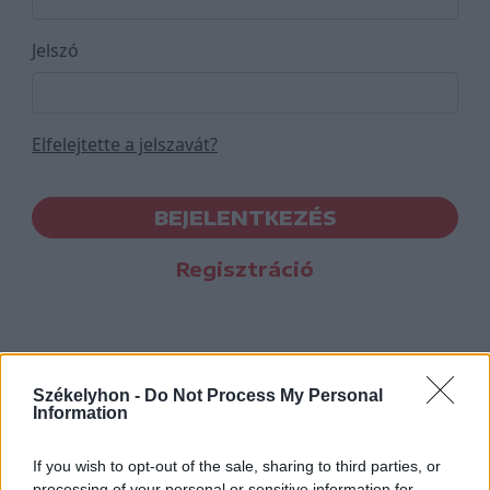
Jelszó
Elfelejtette a jelszavát?
BEJELENTKEZÉS
Regisztráció
Székelyhon -
Do Not Process My Personal
Information
If you wish to opt-out of the sale, sharing to third parties, or
processing of your personal or sensitive information for