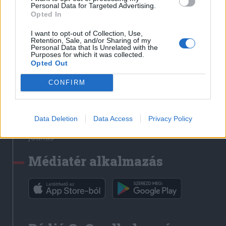
Médiatér
Personal Data for Targeted Advertising.
Opted In
Székely Sport
I want to opt-out of Collection, Use,
Liget
Retention, Sale, and/or Sharing of my
Personal Data that Is Unrelated with the
Krónika
Purposes for which it was collected.
Opted Out
Bihari Napló
Erdélyi Napló
CONFIRM
Főtér
Nőileg
Data Deletion
Data Access
Privacy Policy
Rádió GaGa
Jóállás
Médiatér alkalmazás