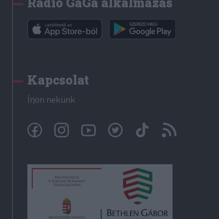
Rádió GaGa alkalmazás
Kapcsolat
Írjon nekünk