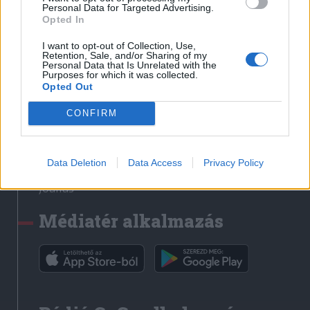
Médiatér
Personal Data for Targeted Advertising.
Opted In
Székely Sport
I want to opt-out of Collection, Use,
Liget
Retention, Sale, and/or Sharing of my
Personal Data that Is Unrelated with the
Krónika
Purposes for which it was collected.
Opted Out
Bihari Napló
Erdélyi Napló
CONFIRM
Főtér
Nőileg
Data Deletion
Data Access
Privacy Policy
Rádió GaGa
Jóállás
Médiatér alkalmazás