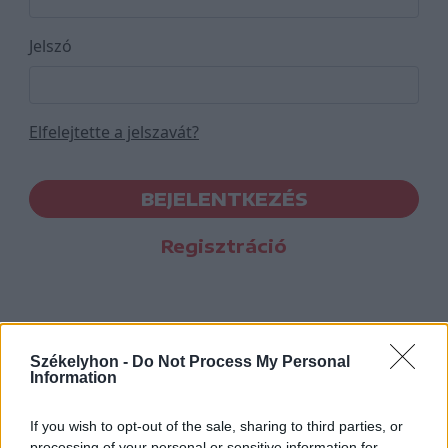
Jelszó
Elfelejtette a jelszavát?
BEJELENTKEZÉS
Regisztráció
Székelyhon -
Do Not Process My Personal
Information
If you wish to opt-out of the sale, sharing to third parties, or
processing of your personal or sensitive information for