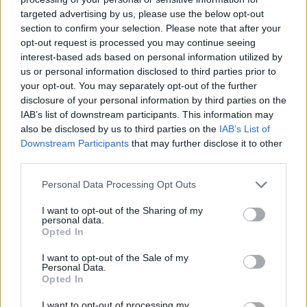
targeted advertising by us, please use the below opt-out
section to confirm your selection. Please note that after your
Hasznos
opt-out request is processed you may continue seeing
interest-based ads based on personal information utilized by
Impresszum
us or personal information disclosed to third parties prior to
your opt-out. You may separately opt-out of the further
Szerzői jogok
disclosure of your personal information by third parties on the
Adatvédelmi tájékoztató
IAB’s list of downstream participants. This information may
Cookie-kezelési tájékoztató
also be disclosed by us to third parties on the
IAB’s List of
Downstream Participants
that may further disclose it to other
Hozzászólási szabályzat
third parties.
Nyomtatott lapjaink archívuma
Székely Hírmondó archívuma
Personal Data Processing Opt Outs
Médiaajánlat
I want to opt-out of the Sharing of my
personal data.
Opted In
Látogatottsági adatok
I want to opt-out of the Sale of my
Personal Data.
Sütibeállítások
Opted In
I want to opt-out of processing my